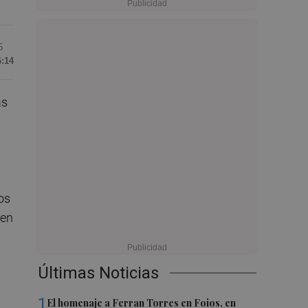
5
6:14
as
los
en
Últimas Noticias
1
El homenaje a Ferran Torres en Foios, en