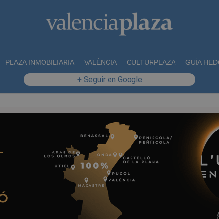
PLAZA INMOBILIARIA
VALÈNCIA
CULTURPLAZA
GUÍA HED
+ Seguir en Google