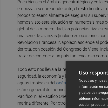
Pues bien, en el ámbito geoestratégico y en la 
empieza a ser preponderante, el resto tiende a r
propósito esencialmente de asegurar su superviv
hemos visto esta situación en numerosísimas oc
global de la modernidad, las potencias rivales eu
una serie de alianzas (incluso en ocasiones cont
Revolución Francesa, Napoleón asciende al poder
derrota, con ocasión del Congreso de Viena, inc
tratar de contener a un país tan revoltoso como 
Todo esto nos lleva a la región del Indo-Pacífico
Uso respons
seguridad, la economía y la diplomacia globales
Nosotros y nuestr
aguas tropicales del
océano Índico
, el
océano P
información en su 
el área general de Indonesia. Quedan excluidas 
y datos de navega
Pacífico, ni el Pacífico Oriental Tropical, en la
obtener informació
marina diferente. Por otro lado, la mayoría de 
pueden procesar su