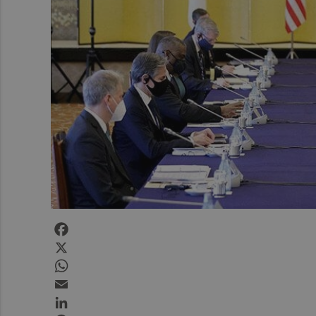
Facebook
X
WhatsApp
Email
LinkedIn