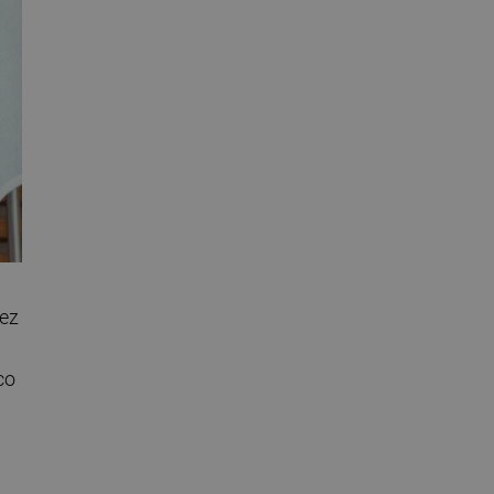
vez
co