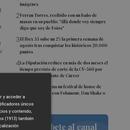
imágenes
l
2
Ferran Torres, recibido con un baño de
masas en su pueblo: "Allá donde voy siempre
o
digo que soy de Foios"
3
El Ibex 35 sube un 2% la primera semana de
a
agosto tras conquistar los históricos 20.000
u
puntos
4
La Diputación reduce en más de dos meses el
tiempo previsto de corte de la CV-560 por
las obras del puente de Càrcer
5
Roig Arena estrena un festival de house de
más de 10 horas con Folamour, Dan Shake o
r y acceder a
 en
The Basement
tificadores únicos
cios y contenido,
n
os (1913)
también
Suscríbete al canal
calización