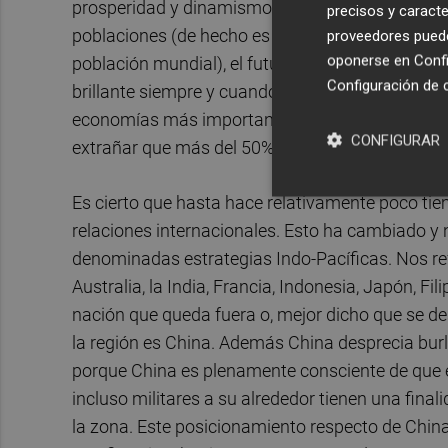
prosperidad y dinamismo económico sin parangó
precisos y caracte
poblaciones (de hecho es la región del mundo 
proveedores pueden
oponerse en
Confi
población mundial), el futuro del mundo se juega
Configuración de 
brillante siempre y cuando el Indo-Pacífico sea u
economías más importantes del mundo: la china,
CONFIGURAR
extrañar que más del 50% del comercio mundial a
Es cierto que hasta hace relativamente poco tiem
relaciones internacionales. Esto ha cambiado y
denominadas estrategias Indo-Pacíficas. Nos re
Australia, la India, Francia, Indonesia, Japón, Fi
nación que queda fuera o, mejor dicho que se des
la región es China. Además China desprecia bur
porque China es plenamente consciente de que e
incluso militares a su alrededor tienen una final
la zona. Este posicionamiento respecto de China 