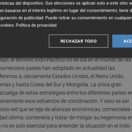
n así como por el hecho del crecimiento imparable de s
rísticas del dispositivo. Sus elecciones se aplican solo a este sitio
más densamente poblada alcanzando más de la mitad de l
 basarse en el interés legítimo en lugar del consentimiento; tiene 
guración de publicidad
. Puede retirar su consentimiento en cualqu
 en la zona. Y dicho futuro solo puede ser promisorio y
cookies
.
Política de privacidad
na región abierta y libre. Conviven en la zona algunas de 
 la norteamericana y la japonesa. En este sentido no es 
RECHAZAR TODO
ACE
traviese la región.
po, el término Indo-Pacífico no se oía en el mundo de las
 numerosos países han adoptado en actualidad las
ferimos a, obviamente Estados Unidos, el Reino Unido,
lipinas y hasta Corea del Sur y Mongolia. La única gran
cuelga de estas estrategias entre los diferentes países e
lonamente esos esfuerzos de coordinación. Y esto es así
sta red que se teje de alianzas económicas, comerciales 
idad última: contenerla y tratar de mitigar su hegemonía e
no es solo esencial para entender la situación en el Indo-