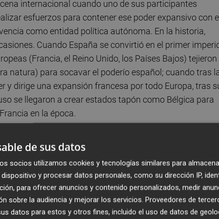
escena internacional cuando uno de sus participantes
ealizar esfuerzos para contener ese poder expansivo con e
encia como entidad política autónoma. En la historia,
asiones. Cuando España se convirtió en el primer imperi
ropeas (Francia, el Reino Unido, los Países Bajos) tejieron
ra natura) para socavar el poderío español; cuando tras l
 y dirige una expansión francesa por todo Europa, tras s
luso se llegaron a crear estados tapón como Bélgica para
Francia en la época.
 que en la actualidad se ha convertido en clave para la
able de sus datos
. El Indo-Pacífico es una zona
geográfica
que incluye las
os socios utilizamos cookies y tecnologías similares para almacena
acífico
occidental y central, y el mar que conecta las dos
dispositivo y procesar datos personales, como su dirección IP, iden
las zonas templadas y polares de los océanos Índico y
ción, para ofrecer anuncios y contenido personalizados, medir anun
 costa del Pacífico de América que forman parte de una regió
n sobre la audiencia y mejorar los servicios.
Proveedores de tercer
los expertos entienden que por razón de su ascendente
s datos para estos y otros fines, incluido el uso de datos de geolo