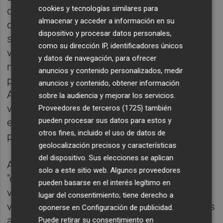
cookies y tecnologías similares para
que dirige
José Luis Aguirre
han resaltado
almacenar y acceder a información en su
que la agricultura y la ganadería son
dispositivo y procesar datos personales,
sectores "estratégicos para la sociedad
como su dirección IP, identificadores únicos
valenciana" por su "contribución como
y datos de navegación, para ofrecer
modelos sostenibles de producción y
anuncios y contenido personalizados, medir
provisión de alimentos de elevada calidad".
anuncios y contenido, obtener información
Además, añaden, "contribuyen a la
sobre la audiencia y mejorar los servicios.
vertebración del territorio, a la creación de
Proveedores de terceros (1725)
también
pueden procesar sus datos para estos y
empleo y al desarrollo integral de la
otros fines, incluido el uso de datos de
población rural".
geolocalización precisos y características
del dispositivo. Sus elecciones se aplican
Además, este tipo de actuaciones
solo a este sitio web. Algunos proveedores
"contribuyen a mejorar las condiciones de
pueden basarse en el interés legítimo en
vida de la población rural, al aumento de las
lugar del consentimiento; tiene derecho a
ventas y favorecen el acceso a explotaciones
oponerse en
Configuración de publicidad
.
agrarias y ganaderas".
Puede retirar su consentimiento en