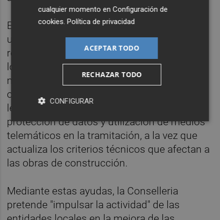
cualquier momento en
Configuración de
cookies
.
Política de privacidad
En diciembre de 2023, la Conselleria publicó
una nueva orden que actualizó las bases
ACEPTAR TODO
reguladoras de las ayudas a entidades
locales para obras de acondicionamiento y
RECHAZAR TODO
mejora de los caminos rurales. Esta nueva
orden de bases "se adapta a las exigencias
CONFIGURAR
legales" en materias como transparencia,
protección de datos y utilización de medios
telemáticos en la tramitación, a la vez que
actualiza los criterios técnicos que afectan a
las obras de construcción.
Mediante estas ayudas, la Conselleria
pretende "impulsar la actividad" de las
entidades locales en la mejora de las