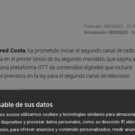
Publicado: 08/03/2023 ·
10:2
Actualizado: 08/03/2023 · 1
fred Costa
, ha prometido iniciar el segundo canal de radi
ca en el primer tercio de su segundo mandato, que aspira 
de una plataforma OTT de contenidos digitales que incluirá
 previstos en la ley para el segundo canal de televisión.
te la Comisión de Radiotelevisión Valenciana en Les Cort
or tres años más el puesto de director general, donde ha
able de sus datos
 centrado en la música.
os socios utilizamos cookies y tecnologías similares para almacena
dispositivo y procesar datos personales, como su dirección IP, iden
ataforma 'over-the-top' de contenidos audiovisuales en l
ción, para ofrecer anuncios y contenido personalizados, medir anun
culturales y deportivos en directos, con contenidos