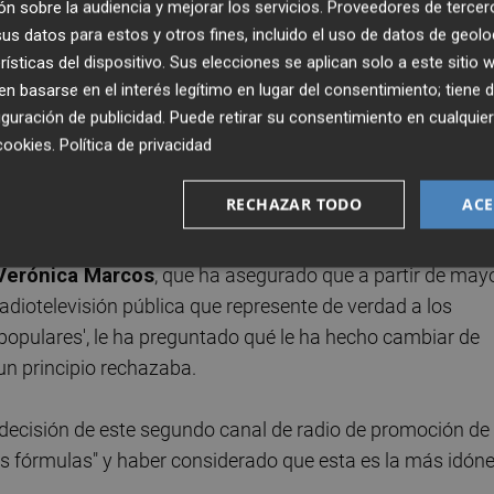
n sobre la audiencia y mejorar los servicios.
Proveedores de tercer
ficción y documentales valencianos.
s datos para estos y otros fines, incluido el uso de datos de geolo
rísticas del dispositivo. Sus elecciones se aplican solo a este sitio
visiblemente a favor con los votos del Botànic y Costa pod
 basarse en el interés legítimo en lugar del consentimiento; tiene 
guración de publicidad
. Puede retirar su consentimiento en cualqu
uedado en el aire hasta que no ha confirmado la puesta e
cookies
.
Política de privacidad
. De hecho, los diputados
Josep Nadal
y
Mònica Àlvaro
do habitualmente. La síndica y el portavoz adjunto,
Papi
RECHAZAR TODO
ACE
lugar y han defendido el voto favorable.
Verónica Marcos
, que ha asegurado que a partir de may
adiotelevisión pública que represente de verdad a los
'populares', le ha preguntado qué le ha hecho cambiar de
un principio rechazaba.
a decisión de este segundo canal de radio de promoción de
s fórmulas" y haber considerado que esta es la más idón