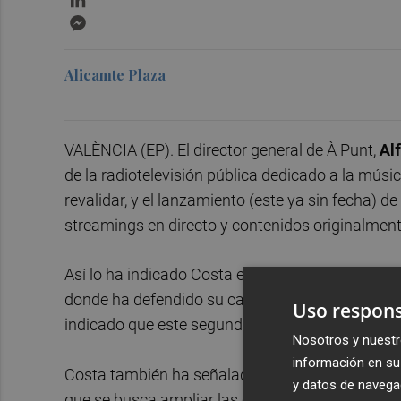
Messenger
Alicamte Plaza
VALÈNCIA (EP). El director general de À Punt,
Al
de la radiotelevisión pública dedicado a la músi
revalidar, y el lanzamiento (este ya sin fecha) 
streamings en directo y contenidos originalmente
Así lo ha indicado Costa en su comparecencia an
donde ha defendido su candidatura a revalidar p
Uso respons
indicado que este segundo canal de radio estará
Nosotros y nuestr
información en su 
Costa también ha señalado que proyectan una pl
y datos de navega
que se busca ampliar las coberturas de eventos 