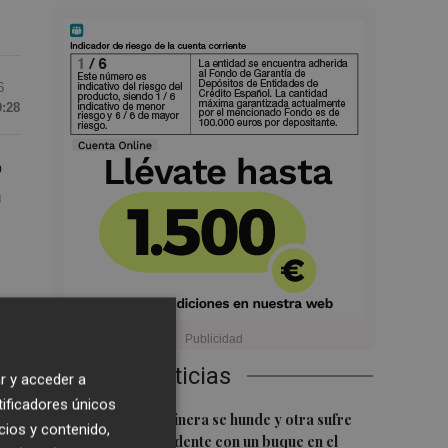
6
0:28
o
a
s,
Últimas Noticias
r y acceder a
tificadores únicos
1
a
Una batea clochinera se hunde y otra sufre
cios y contenido,
daños en un incidente con un buque en el