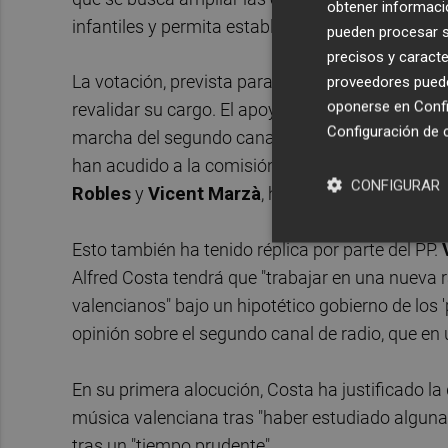
obtener informació
infantiles y permita establecer un subcanal de 
pueden procesar su
precisos y caracte
La votación, prevista para el viernes, saldrá pre
proveedores pueden
oponerse en
Confi
revalidar su cargo. El apoyo de Compromís ha q
Configuración de 
marcha del segundo canal de radio para música
han acudido a la comisión en la que han trabaja
CONFIGURAR
Robles
y
Vicent
Marzà
, han participado en su 
Esto también ha tenido réplica por parte del PP.
Alfred Costa tendrá que "trabajar en una nueva r
valencianos" bajo un hipotético gobierno de los 
opinión sobre el segundo canal de radio, que en 
En su primera alocución, Costa ha justificado l
música valenciana tras "haber estudiado alguna
tras un "tiempo prudente".