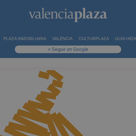
PLAZA INMOBILIARIA
VALÈNCIA
CULTURPLAZA
GUÍA HED
+ Seguir en Google