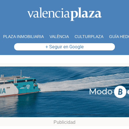
PLAZA INMOBILIARIA
VALÈNCIA
CULTURPLAZA
GUÍA HED
+ Seguir en Google