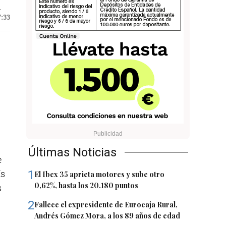
1
7:33
Últimas Noticias
e
1
Es
El Ibex 35 aprieta motores y sube otro
0,62%, hasta los 20.180 puntos
s
2
Fallece el expresidente de Eurocaja Rural,
Andrés Gómez Mora, a los 89 años de edad