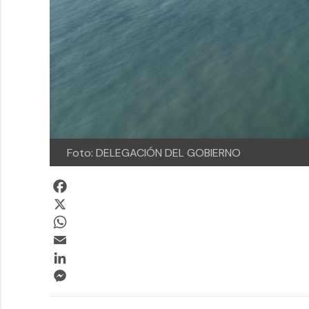
Foto: DELEGACIÓN DEL GOBIERNO
Facebook
X
WhatsApp
Email
LinkedIn
Messenger