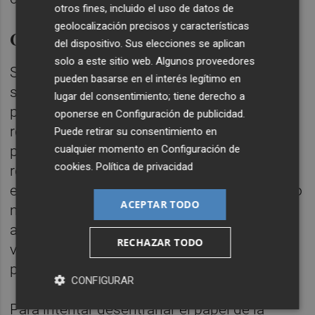
otros fines, incluido el uso de datos de
geolocalización precisos y características
Cambios en los matrimonios
del dispositivo. Sus elecciones se aplican
solo a este sitio web. Algunos proveedores
Según su hipótesis, cambiar las normas
pueden basarse en el interés legítimo en
sociales, en lugar de aumentar la movilidad,
lugar del consentimiento; tiene derecho a
puede haber llevado a las personas a
oponerse en
Configuración de publicidad
.
rechazar a parientes cercanos como parejas
Puede retirar su consentimiento en
cualquier momento en
Configuración de
para casarse. En una observación
cookies
.
Política de privacidad
relacionada, descubrieron que las mujeres
en Europa y América del Norte han emigrado
ACEPTAR TODO
más que los hombres en los últimos 300
años, pero cuando los hombres migraron,
RECHAZAR TODO
viajaron significativamente más lejos en
promedio.
CONFIGURAR
Para intentar desentrañar el papel de la