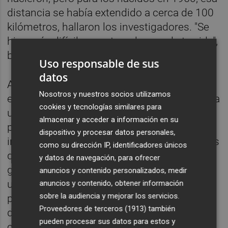
distancia se había extendido a cerca de 100
kilómetros, hallaron los investigadores. "Se
hizo más difícil encontrar el amor de tu vida",
bromea Erlich.
Uso responsable de sus
datos
Antes de 1850, casarse dentro de la familia
Nosotros y nuestros socios utilizamos
era común con alguien que, en promedio, era
cookies y tecnologías similares para
un primo cuarto, en comparación con los
almacenar y acceder a información en su
primos séptimos de hoy, encontraron los
dispositivo y procesar datos personales,
investigadores. Curiosamente, los científicos
como su dirección IP, identificadores únicos
descubrieron que entre 1800 y 1850, la
y datos de navegación, para ofrecer
gente viajó más que nunca para encontrar
anuncios y contenido personalizados, medir
un compañero, casi 19 kilómetros en
anuncios y contenido, obtener información
sobre la audiencia y mejorar los servicios.
promedio, pero tenían más probabilidades
Proveedores de terceros (1913)
también
de casarse con un primo cuarto o más
pueden procesar sus datos para estos y
cercano.