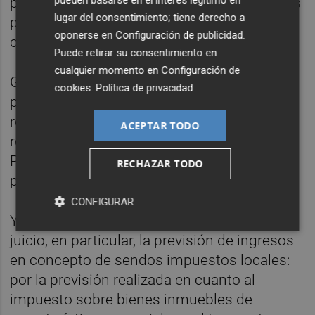
pueden basarse en el interés legítimo en
para el Ayuntamiento, dado que, además, los
lugar del consentimiento; tiene derecho a
presupuestos de este año no lo
oponerse en
Configuración de publicidad
.
contemplan".
Puede retirar su consentimiento en
cualquier momento en
Configuración de
Giner ha señalado que Cs fue "el único
cookies
.
Política de privacidad
partido de la oposición que, tal y como
reconoció el concejal de Hacienda, formuló
ACEPTAR TODO
reclamaciones en sentido estricto al
Presupuesto del Ayuntamiento de València
RECHAZAR TODO
para 2022".
CONFIGURAR
Y en dichas reclamaciones "puso en tela de
juicio, en particular, la previsión de ingresos
en concepto de sendos impuestos locales:
por la previsión realizada en cuanto al
impuesto sobre bienes inmuebles de