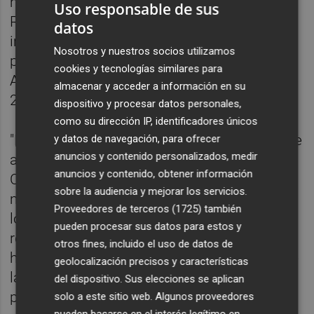
municipales", ha indicado y ha instado al
Uso responsable de sus
Rialto a "dar explicaciones acerca del
datos
importe que puede estar en tela de juicio,
Nosotros y nuestros socios utilizamos
pues se trata de un impuesto por el que el
cookies y tecnologías similares para
Ayuntamiento en el año 2020 recaudó
almacenar y acceder a información en su
21.539.019,53 euros".
dispositivo y procesar datos personales,
como su dirección IP, identificadores únicos
"Estos gastos sobrevenidos que puede verse
y datos de navegación, para ofrecer
anuncios y contenido personalizados, medir
abocado a afrontar el equipo de gobierno de
anuncios y contenido, obtener información
Compromís y PSPV se suman a la posible
sobre la audiencia y mejorar los servicios.
merma de ingresos por algunos tributos
Proveedores de terceros (1725)
también
locales, denunciada por Cs en las
pueden procesar sus datos para estos y
reclamaciones al presupuesto de este año",
otros fines, incluido el uso de datos de
ha advertido, y ha añadido que al "agujero de
geolocalización precisos y características
la plusvalía se le añade el del IAE, lo que
del dispositivo. Sus elecciones se aplican
puede suponer un quebranto importante
solo a este sitio web. Algunos proveedores