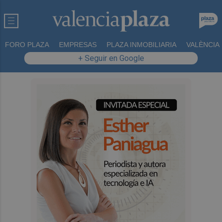
FORO PLAZA
EMPRESAS
PLAZA INMOBILIARIA
VALÈNCIA
+ Seguir en Google