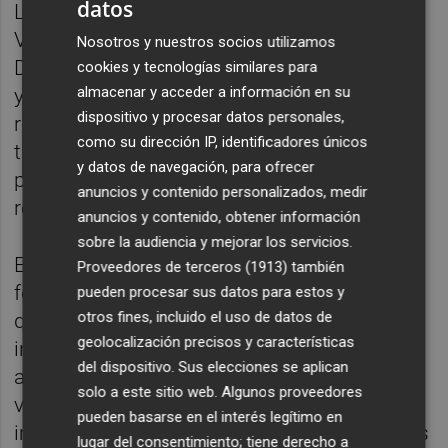
datos
La presidenta de CS en la Comunidad
Valenciana ha visitado la empresa arrocera
Nosotros y nuestros socios utilizamos
Dacsa en Almàssera, así como los arrozales
cookies y tecnologías similares para
almacenar y acceder a información en su
y cooperativas de Sueca, donde se ha
dispositivo y procesar datos personales,
reunido con agricultores de la zona para
como su dirección IP, identificadores únicos
trasladarles las actuaciones llevadas a cabo
y datos de navegación, para ofrecer
por Ciudadanos y para escuchar sus
anuncios y contenido personalizados, medir
reivindicaciones.
anuncios y contenido, obtener información
sobre la audiencia y mejorar los servicios.
En este sentido, el eurodiputado de la
Proveedores de terceros (1913)
también
formación liberal, Jordi Cañas, ha informado
pueden procesar sus datos para estos y
otros fines, incluido el uso de datos de
que en Bruselas "se está negociando, a
geolocalización precisos y características
instancias de CS Europa, una salvaguarda
del dispositivo. Sus elecciones se aplican
automática para apoyar a los arroceros
solo a este sitio web. Algunos proveedores
valencianos" y que servirá de "freno a las
pueden basarse en el interés legítimo en
importaciones masivas de arroz" de terceros
lugar del consentimiento; tiene derecho a