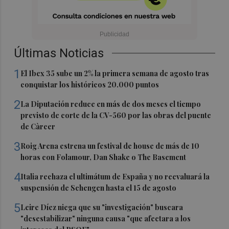
Últimas Noticias
1
El Ibex 35 sube un 2% la primera semana de agosto tras
conquistar los históricos 20.000 puntos
2
La Diputación reduce en más de dos meses el tiempo
previsto de corte de la CV-560 por las obras del puente
de Càrcer
3
Roig Arena estrena un festival de house de más de 10
horas con Folamour, Dan Shake o The Basement
4
Italia rechaza el ultimátum de España y no reevaluará la
suspensión de Schengen hasta el 15 de agosto
5
Leire Díez niega que su "investigación" buscara
"desestabilizar" ninguna causa "que afectara a los