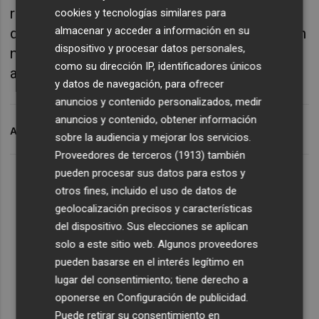
refuerzo que le ha transmitido el sindicato y
cookies y tecnologías similares para
almacenar y acceder a información en su
que incorpore a más personal. "Esta situación
dispositivo y procesar datos personales,
no puede tolerarse durante más tiempo", ha
como su dirección IP, identificadores únicos
asegurado.
y datos de navegación, para ofrecer
anuncios y contenido personalizados, medir
anuncios y contenido, obtener información
ARCHIVADO EN
CSIF
sobre la audiencia y mejorar los servicios.
Proveedores de terceros (1913)
también
pueden procesar sus datos para estos y
otros fines, incluido el uso de datos de
geolocalización precisos y características
del dispositivo. Sus elecciones se aplican
solo a este sitio web. Algunos proveedores
pueden basarse en el interés legítimo en
lugar del consentimiento; tiene derecho a
oponerse en
Configuración de publicidad
.
Puede retirar su consentimiento en