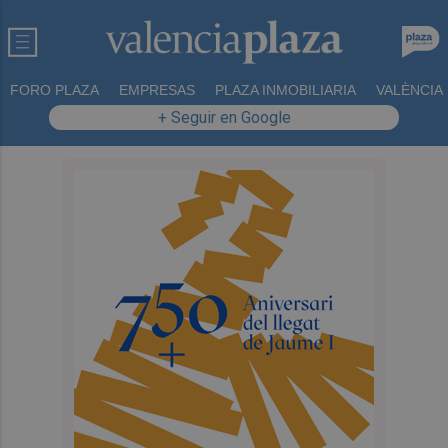
FORO PLAZA
EMPRESAS
PLAZA INMOBILIARIA
VALÈNCIA
+ Seguir en Google