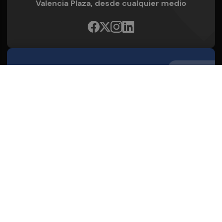
Valencia Plaza, desde cualquier medio
Quienes Somos
Conoce al grupo editorial
Conócenos
Publicidad
Contacto
Acceso accionistas