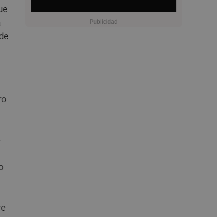
ue
a
 de
ro
-
o
re