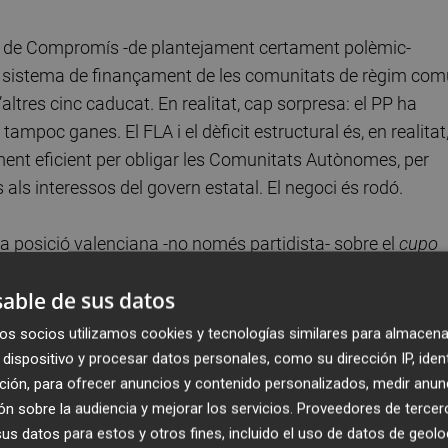
ria de Compromís -de plantejament certament polèmic-
 el sistema de finançament de les comunitats de règim com
altres cinc caducat. En realitat, cap sorpresa: el PP ha
ampoc ganes. El FLA i el dèficit estructural és, en realitat
ent eficient per obligar les Comunitats Autònomes, per
ls interessos del govern estatal. El negoci és rodó.
 posició valenciana -no només partidista- sobre el
cupo
planteja obertament i en veu alta: els valencians som pobr
able de sus datos
és cert: la crisi ens ha afectat negativament. També ha
últimes dècades, i la hipoteca econòmica i reputacional que
os socios utilizamos cookies y tecnologías similares para almacena
 ben cert que els successius sistemes de finançament
dispositivo y procesar datos personales, como su dirección IP, iden
es inversions de l’Estat i els béns a l’hora de la
ción, para ofrecer anuncios y contenido personalizados, medir anun
n sobre la audiencia y mejorar los servicios.
Proveedores de tercer
 que ja s’han explicat moltes vegades. Però també d’altre
s datos para estos y otros fines, incluido el uso de datos de geolo
ica, de la gran bombolla de finals dels 90 i els 2000 els