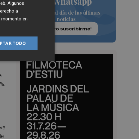
de Whatsapp
 web. Algunos
l
derecho a
Siempre al día de las últimas
ue
noticias
ier momento en
vim
¡Quiero suscribirme!
PTAR TODO
a
2%.
iva
de