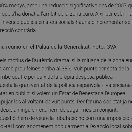
n 100% menys, amb una reducció significativa des de 2007 q
e s’ha donat a l’àmbit de la zona euro. Així, per cobrir l
 la inversió pública en afers socials hauria d’incrementar-se
recció contrària.
a reunió en el Palau de la Generalitat. Foto: GVA
ls motius de l’autèntic drama: si la mitjana de la zona eu
a amb prou feines arriba al 38%. Vuit punts per sota de la
ambé quatre per baix de la pròpia despesa pública
esta la gran veritat de la política espanyola -i valenciana
r en públic: si volem un Estat de Benestar a l’europea
ujar-los al voltant de vuit punts. Per fer una societat ja n
o deixe a ningú enrere, hem de pagar més en conjunt.
qüestió, hem de veure la tributació no com una imposició -
ió -tal i com anomenem popularment a l’exacció local sob