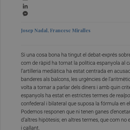
LinkedIn
Messenger
Josep Nadal, Francesc Miralles
Si una cosa bona ha tingut el debat-exprés sobre
com de ràpid ha tornat la política espanyola al 
l’artilleria mediàtica ha estat centrada en acusacio
banderes als balcons, les urgències de l’aritmèt
volta a tornar a parlar dels diners i amb quin crit
espanyols ha estat en estrictes termes de
realpo
confederal i bilateral que suposa la fórmula en e
Podemos responen que ni tenen ganes d’encetar el
d’altres hipòtesis; en altres termes, que com no 
i callant.