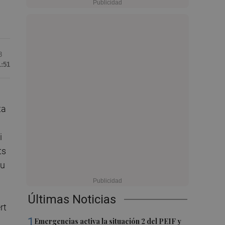
3
1:51
ta
i
ts
au
Últimas Noticias
rt
1
Emergencias activa la situación 2 del PEIF y