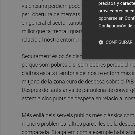
precisos y caracte
valencians perdiem poder adquisitiu. Hi poden pe
proveedores pueden
per l’obertura de mercats i les condicions d’entrad
oponerse en
Confi
en general el sector turístic i immobiliari genera l
Configuración de 
millor que fa trenta i quaranta anys en termes 
relació al nostre entorn. I en parlem molt poc.
CONFIGURAR
Segurament és ociós discutir si fou primer l’ou 
perquè som pobres o si som pobres perquè el no
d’altres estats i territoris del nostre entorn mé
mitjana de la zona euro de despesa sobre el PIB 
Després de tants anys de parauleria de convergèn
estem a cinc punts de despesa en relació al nost
Més enllà dels serveis públics més clàssics com 
menors problemes- altres parcel·les de la desp
comparada. Si agafem com a exemple habitatge i