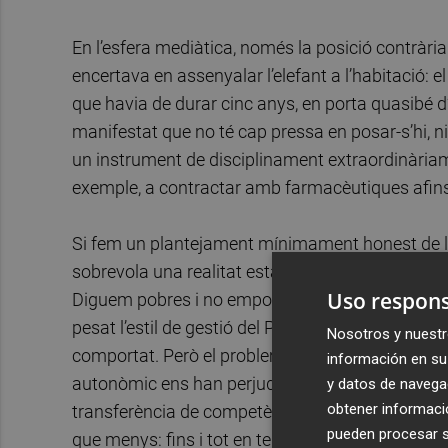
En l’esfera mediàtica, només la posició contrà
encertava en assenyalar l’elefant a l’habitació:
que havia de durar cinc anys, en porta quasibé d’
manifestat que no té cap pressa en posar-s’hi, ni t
un instrument de disciplinament extraordinàriam
exemple, a contractar amb farmacèutiques afins a
Si fem un plantejament mínimament honest de la
sobrevola una realitat estadística que ningú no 
Uso respons
Diguem pobres i no empobrits, per bé que també 
pesat l’estil de gestió del Partit Popular en les 
Nosotros y nuestr
comportat. Però el problema ve de més enllà: és
información en su 
autonòmic ens han perjudicat; també el càlcul de l
y datos de navega
obtener informació
transferència de competències i diversos motius
pueden procesar su
que menys: fins i tot en temps de bonança econòm