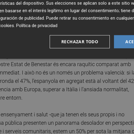
rísticas del dispositivo. Sus elecciones se aplican solo a este sitio
sar molts factors: el desmantellament del teixit industria
 basarse en el interés legítimo en lugar del consentimiento; tiene 
a a la UE, els efectes de la implantació de l’euro o el fet q
guración de publicidad
. Puede retirar su consentimiento en cualqu
locs de treball de baixos salaris i baixa qualificació. Si, vi
cookies
.
Política de privacidad
absoluts, però no hem parat de perdre pes econòmic en
RECHAZAR TODO
ACE
o la gallina: si tenim un Estat de Benestar subdesenvolupat
stre Estat de Benestar és encara raquític comparat amb
s immediat. I això no és un només un problema valencià: si l
ronda el 47%, l’espanyola en agregat està al voltant del 4
cia amb Europa, superar a Itàlia i l’ansiada normalitat,
re entorn.
ensenyament i salut -que ja tenen els seus propis i no
esa pública presenten un panorama desolador en perspect
 serveis comunitaris, estem un 50% per sota la mitjana 