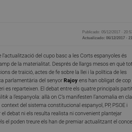
Publicado: 05/12/2017 ·
20:5
Actualizado: 06/12/2017 · 2
 l’actualització del cupo basc a les Corts espanyoles és
camp de la materialitat. Després de llargs mesos en què to
ns de traïció, actes de fe sobre la llei i la política de les
ica parlamentària del senyor
Rajoy
ens han obligat de cop 
eri es reparteixen. El debat entre els quatre principals parti
litik
a l’espanyola: allà on C’s manifesten l’anomalia en cl
l context del sistema constitucional espanyol, PP, PSOE i
 debat ni els resulta realista ni convenient plantejar
els el poden treure els han de premiar actualitzant el conce