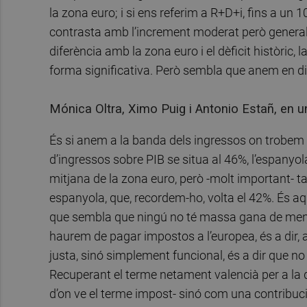
la zona euro; i si ens referim a R+D+i, fins a u
contrasta amb l’increment moderat però general qu
diferència amb la zona euro i el dèficit històric,
forma significativa. Però sembla que anem en di
Mónica Oltra, Ximo Puig i Antonio Estañ, en un
És si anem a la banda dels ingressos on trobem e
d’ingressos sobre PIB se situa al 46%, l’espanyol
mitjana de la zona euro, però -molt important- t
espanyola, que, recordem-ho, volta el 42%. És aqu
que sembla que ningú no té massa gana de menta
haurem de pagar impostos a l’europea, és a dir, ap
justa, sinó simplement funcional, és a dir que n
Recuperant el terme netament valencià per a la 
d’on ve el terme impost- sinó com una contribuc