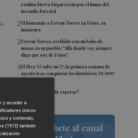
confina Sierra Engarcerán por el humo del
incendio forestal
2
El homenaje a Ferran Torres en Foios, en
ú,
imágenes
,
3
Ferran Torres, recibido con un baño de
masas en su pueblo: "Allá donde voy siempre
digo que soy de Foios"
4
El Ibex 35 sube un 2% la primera semana de
agosto tras conquistar los históricos 20.000
puntos
es.
5
¿El Pacífico puede esperar?
 ha
r y acceder a
tificadores únicos
cios y contenido,
Suscríbete al canal
os (1913)
también
s
calización