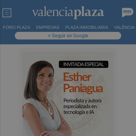
FORO PLAZA
EMPRESAS
PLAZA INMOBILIARIA
VALÈNCIA
+ Seguir en Google