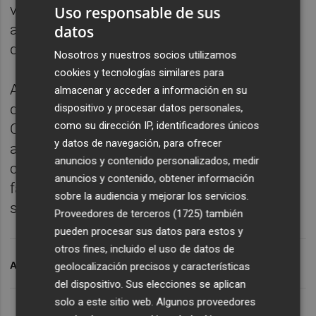
vacaciones también mejoran ya que se
Uso responsable de sus
amplía de cuatro a seis el número de fines
datos
de semana libres completos al año.
Nosotros y nuestros socios utilizamos
cookies y tecnologías similares para
Además, también se incrementan
almacenar y acceder a información en su
determinados permisos retribuidos.
dispositivo y procesar datos personales,
como su dirección IP, identificadores únicos
Concretamente, los días por mudanza se
y datos de navegación, para ofrecer
amplían de uno a dos días, mientras que los
anuncios y contenido personalizados, medir
correspondientes por hospitalización de un
anuncios y contenido, obtener información
familiar, cónyuge o pareja de hecho hasta
sobre la audiencia y mejorar los servicios.
segundo grado, suben de cinco a siete días.
Proveedores de terceros (1725)
también
pueden procesar sus datos para estos y
otros fines, incluido el uso de datos de
ARCHIVADO EN
DECATHLON
geolocalización precisos y características
del dispositivo. Sus elecciones se aplican
solo a este sitio web. Algunos proveedores