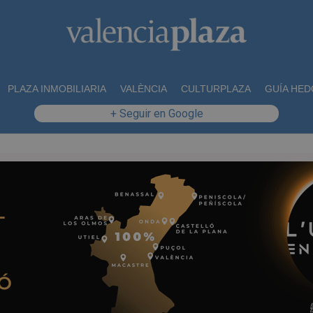
PLAZA INMOBILIARIA
VALÈNCIA
CULTURPLAZA
GUÍA HED
+ Seguir en Google