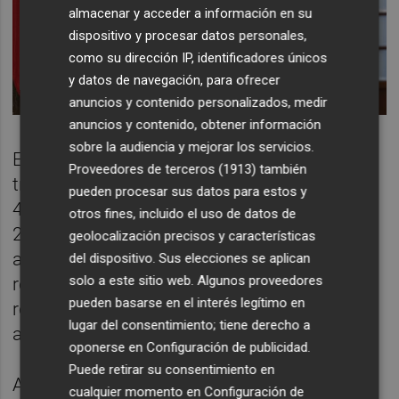
almacenar y acceder a información en su
dispositivo y procesar datos personales,
como su dirección IP, identificadores únicos
y datos de navegación, para ofrecer
anuncios y contenido personalizados, medir
anuncios y contenido, obtener información
sobre la audiencia y mejorar los servicios.
En concreto, ha explicado que la institución
Proveedores de terceros (1913)
también
tramitó un total de 35.603 expedientes,
pueden procesar sus datos para estos y
4.151 más que en 2022, que dieron lugar a
otros fines, incluido el uso de datos de
2.366 resoluciones a las diferentes
geolocalización precisos y características
administraciones, de las que 668 fueron
del dispositivo. Sus elecciones se aplican
solo a este sitio web. Algunos proveedores
recomendaciones, 987 sugerencias, 708
pueden basarse en el interés legítimo en
recordatorios de deberes legales y tres
lugar del consentimiento; tiene derecho a
advertencias.
oponerse en
Configuración de publicidad
.
Puede retirar su consentimiento en
Además, inició 288 actuaciones de oficio
cualquier momento en
Configuración de