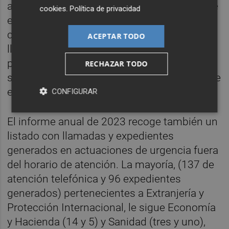
ante distintas administraciones, 38 más que
cookies
.
Política de privacidad
en 2022, y atendió personalmente a 37.752
ciudadanos, 36.572 de ellos a través de
ACEPTAR TODO
llamadas telefónicas y 1.180 de una forma
presencial. También recepcionó 389
RECHAZAR TODO
solicitudes de interposición de recursos ante
el Tribunal Constitucional.
CONFIGURAR
El informe anual de 2023 recoge también un
listado con llamadas y expedientes
generados en actuaciones de urgencia fuera
del horario de atención. La mayoría, (137 de
atención telefónica y 96 expedientes
generados) pertenecientes a Extranjería y
Protección Internacional, le sigue Economía
y Hacienda (14 y 5) y Sanidad (tres y uno),