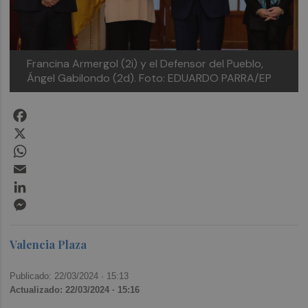
Francina Armergol (2i) y el Defensor del Pueblo,
Ángel Gabilondo (2d). Foto: EDUARDO PARRA/EP
Facebook
X
WhatsApp
Email
LinkedIn
Messenger
Valencia Plaza
Publicado: 22/03/2024 ·
15:13
Actualizado: 22/03/2024 · 15:16