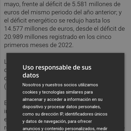
mayo, frente al déficit de 5.581 millones de
euros del mismo periodo del año anterior; y
el déficit energético se redujo hasta los
14.577 millones de euros, desde el déficit de
20.989 millones registrado en los cinco
primeros meses de 2022.
La tasa de cobertura se situó en el 92,2%, lo
Uso responsable de sus
que supone 6,8 puntos porcentuales más
datos
que la registrada en enero-mayo de 2022
Nosotros y nuestros socios utilizamos
(85,4%).
cookies y tecnologías similares para
almacenar y acceder a información en su
El Gobierno destaca que el aumento
dispositivo y procesar datos personales,
interanual de las exportaciones españolas
como su dirección IP, identificadores únicos
entre enero y mayo (+6,4%) fue superior al
y datos de navegación, para ofrecer
registrado en la UE-27 (+3,7%) y la zona euro
anuncios y contenido personalizados, medir