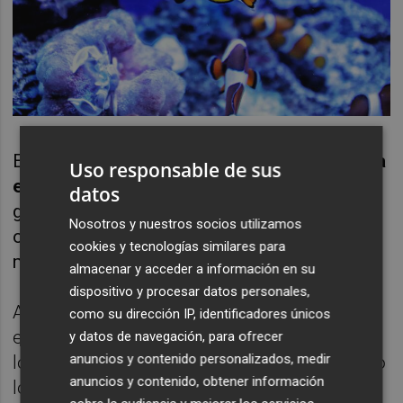
Entre sus aplicaciones,
puede utilizarse para
Uso responsable de sus
el estudio de zonas marinas protegidas
, la
datos
gestión automatizada de tráfico marítimo u
Nosotros y nuestros socios utilizamos
operaciones de larga duración en el entorno
cookies y tecnologías similares para
marino, entre otras.
almacenar y acceder a información en su
dispositivo y procesar datos personales,
Además, también se podría emplear como
como su dirección IP, identificadores únicos
embarcación nodriza para el despliegue de
y datos de navegación, para ofrecer
anuncios y contenido personalizados, medir
los vehículos autónomos submarinos, como
anuncios y contenido, obtener información
los desarrollados también por Marinerob.