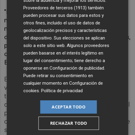
sobre la audiencia y mejorar los servicios.
Proveedores de terceros (1913)
también
"Estos vehículos se pueden utilizar para
pueden procesar sus datos para estos y
múltiples aplicaciones, como la
otros fines, incluido el uso de datos de
monitorización de espacios naturales y la
geolocalización precisos y características
detección y seguimiento de animales marinos,
del dispositivo. Sus elecciones se aplican
pero también para la vigilancia de fronteras,
solo a este sitio web. Algunos proveedores
pueden basarse en el interés legítimo en
control de tráfico marítimo etc", destaca
lugar del consentimiento; tiene derecho a
Busquets.
oponerse en
Configuración de publicidad
.
Puede retirar su consentimiento en
El investigador asegura que se trata de
cualquier momento en
Configuración de
vehículos que "pueden permanecer mucho
cookies
.
Política de privacidad
tiempo sumergidos en el océano y, en caso
de requerimientos, maniobrar de manera ágil
ACEPTAR TODO
para posicionarse y poder realizar
operaciones de todo tipo, adaptadas a lo que
RECHAZAR TODO
se requiera, tanto en inmersión como en