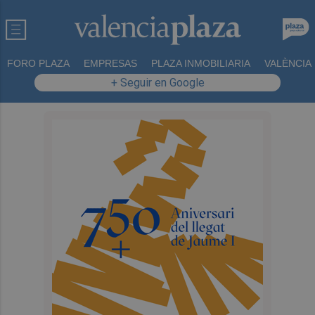
FORO PLAZA
EMPRESAS
PLAZA INMOBILIARIA
VALÈNCIA
+ Seguir en Google