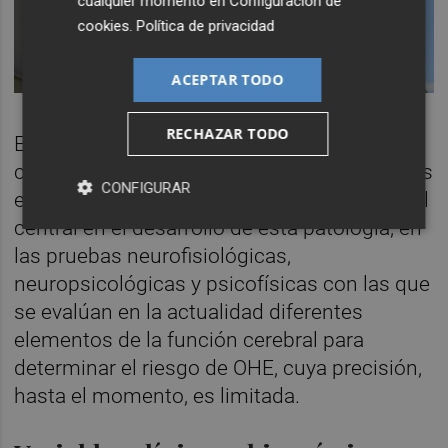
cualquier momento en
Configuración de
cookies
.
Política de privacidad
ACEPTAR TODO
RECHAZAR TODO
El objetivo de este estudio era tener en
cuenta el papel de la hiperamonemia (niveles
CONFIGURAR
elevados de amonio en sangre), por su papel
central en el desarrollo de esta patología, en
las pruebas neurofisiológicas,
neuropsicológicas y psicofísicas con las que
se evalúan en la actualidad diferentes
elementos de la función cerebral para
determinar el riesgo de OHE, cuya precisión,
hasta el momento, es limitada.