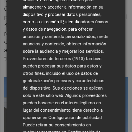
Más allá de la morbilidad que provoca la
almacenar y acceder a información en su
OHE, su aparición conlleva un mal
dispositivo y procesar datos personales,
pronóstico, con una mortalidad estimada del
como su dirección IP, identificadores únicos
40% a un año. La OHE es potencialmente
y datos de navegación, para ofrecer
reversible. Por eso es tan importante la
anuncios y contenido personalizados, medir
detección temprana, para que las personas
anuncios y contenido, obtener información
afectadas se puedan beneficiar del
sobre la audiencia y mejorar los servicios.
tratamiento.
Proveedores de terceros (1913)
también
pueden procesar sus datos para estos y
otros fines, incluido el uso de datos de
geolocalización precisos y características
del dispositivo. Sus elecciones se aplican
solo a este sitio web. Algunos proveedores
pueden basarse en el interés legítimo en
lugar del consentimiento; tiene derecho a
oponerse en
Configuración de publicidad
.
Puede retirar su consentimiento en