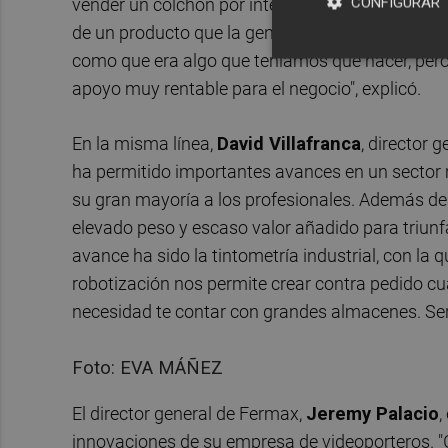
CONFIGURAR
vender un colchón por internet, y nosotros part
de un producto que la gente quiere tocar y pro
como que era algo que teníamos que hacer, pero
apoyo muy rentable para el negocio", explicó.
En la misma línea,
David Villafranca
, director 
ha permitido importantes avances en un sector 
su gran mayoría a los profesionales. Además de 
elevado peso y escaso valor añadido para triunfa
avance ha sido la tintometría industrial, con la
robotización nos permite crear contra pedido cua
necesidad te contar con grandes almacenes. Servim
Foto: EVA MÁÑEZ
El director general de Fermax,
Jeremy Palacio
,
innovaciones de su empresa de videoporteros. "G