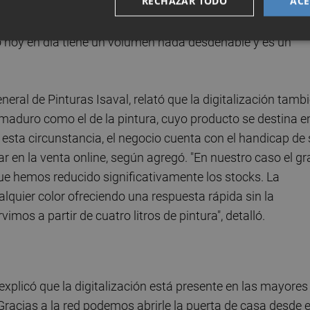
RECHAZAR TODO
ACE
íamos de aquella premisa, siendo conscientes de que se tr
bar. Prácticamente lanzamos la venta online tomándonoslo
 hoy en día tiene un volumen nada desdeñable y es un
general de Pinturas Isaval, relató que la digitalización tamb
maduro como el de la pintura, cuyo producto se destina e
esta circunstancia, el negocio cuenta con el handicap de
r en la venta online, según agregó. "En nuestro caso el gr
 que hemos reducido significativamente los stocks. La
lquier color ofreciendo una respuesta rápida sin la
os a partir de cuatro litros de pintura", detalló.
 explicó que la digitalización está presente en las mayores
racias a la red podemos abrirle la puerta de casa desde e