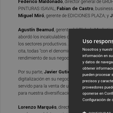
Federico Maldonado
, director general de G
PINTURAS ISAVAL;
Fabian de Castro
, busines
Miguel Miró
, gerente de EDICIONES PLAZA; y
J
Agustín Beamud
, gerente del Club de Marketin
abordó los incalculables cambios con los que la 
Uso respons
los sectores productivos. Al respecto, el dirigen
Nosotros y nuestr
cita, todas "con el denominador común de haber 
información en su 
rendimiento de sus negocios".
y datos de navega
obtener informació
Por su parte,
Javier Gutiérrez
, el director Cas
pueden procesar su
digitalización en su negocio "a pesar de consistir
precisos y caracte
servido para la venta de una serie de productos
proveedores pueden
para nuestra diversificación y para disfrutar de
oponerse en
Confi
Configuración de 
Lorenzo Marqués
, director de Expansión de Do