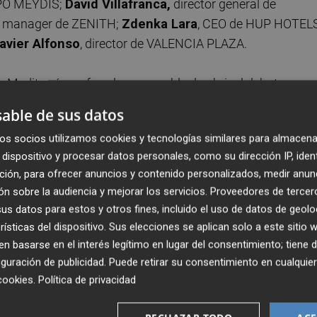
RUPO MEYDIS;
David Villafranca,
director general de
s manager de ZENITH;
Zdenka Lara
, CEO de HUP HOTEL
avier Alfonso
, director de VALENCIA PLAZA.
g Mediterráneo, fue el responsable de abrir el debate, que
digitalización ha transformado ya la práctica totalidad de
able de sus datos
te celebró la variedad de las empresas representadas en la
os socios utilizamos cookies y tecnologías similares para almacena
incorporado herramientas digitales para la mejora del
dispositivo y procesar datos personales, como su dirección IP, iden
ción, para ofrecer anuncios y contenido personalizados, medir anun
n sobre la audiencia y mejorar los servicios.
Proveedores de tercer
ino Cirsa Valencia explicó las mejoras impulsadas por la
s datos para estos y otros fines, incluido el uso de datos de geolo
 en un servicio '
in situ'
". "En nuestro caso la digitalización
rísticas del dispositivo. Sus elecciones se aplican solo a este sitio
 de precompra y para espectáculos y eventos. Ha sido cla
 basarse en el interés legítimo en lugar del consentimiento; tiene 
 una comercialización mucho más rápida", dijo.
guración de publicidad
. Puede retirar su consentimiento en cualqu
cookies
.
Política de privacidad
rmitienda, se pronunció en el mismo sentido. "Es muy difíc