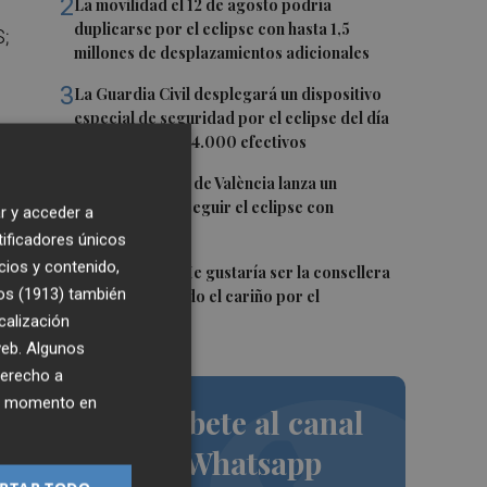
2
La movilidad el 12 de agosto podría
duplicarse por el eclipse con hasta 1,5
S;
millones de desplazamientos adicionales
3
La Guardia Civil desplegará un dispositivo
especial de seguridad por el eclipse del día
12, con más de 24.000 efectivos
4
El Ayuntamiento de València lanza un
decálogo para seguir el eclipse con
r y acceder a
seguridad
tificadores únicos
cios y contenido,
5
Carmen Ortí: "Me gustaría ser la consellera
os (1913)
también
que ha estimulado el cariño por el
valenciano"
calización
 ha
 web. Algunos
ve
derecho a
ier momento en
Suscríbete al canal
de Whatsapp
il