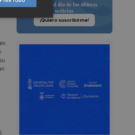
PTAR TODO
ata
Siempre al día de las últimas
noticias
¡Quiero suscribirme!
ién
n
 su
an
l