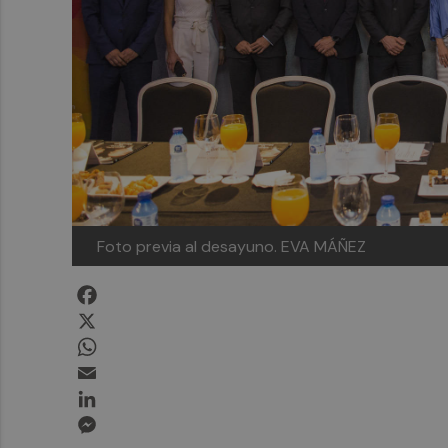
Foto previa al desayuno. EVA MÁÑEZ
Facebook
X
WhatsApp
Email
LinkedIn
Messenger