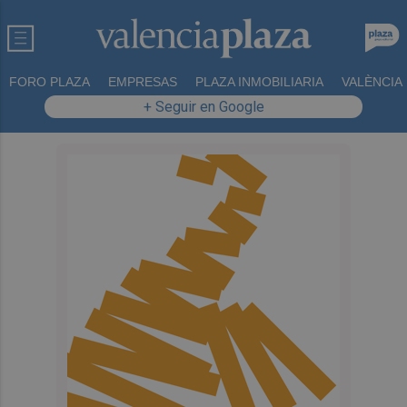
FORO PLAZA
EMPRESAS
PLAZA INMOBILIARIA
VALÈNCIA
+ Seguir en Google