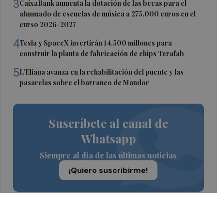
3
CaixaBank aumenta la dotación de las becas para el
alumnado de escuelas de música a 275.000 euros en el
curso 2026-2027
4
Tesla y SpaceX invertirán 14.500 millones para
construir la planta de fabricación de chips Terafab
5
L'Eliana avanza en la rehabilitación del puente y las
pasarelas sobre el barranco de Mandor
Suscríbete al canal de
Whatsapp
Siempre al día de las últimas noticias
¡Quiero suscribirme!