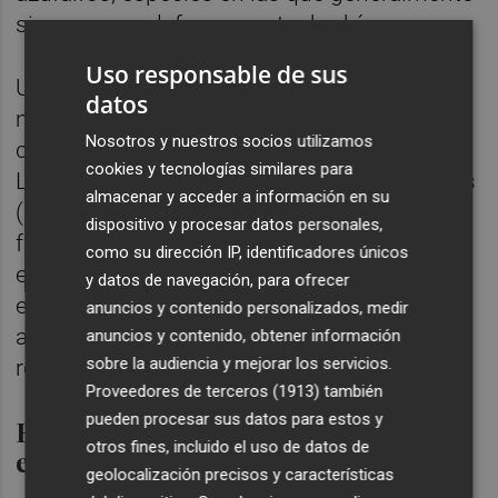
sirven como defensa contra herbívoros.
Uso responsable de sus
Utilizando técnicas de mapeo genético y
datos
múltiples cruzamientos realizados durante
Nosotros y nuestros socios utilizamos
casi una década, descubrieron que el gen
cookies y tecnologías similares para
LOG, implicado en la síntesis de citoquininas
almacenar y acceder a información en su
(hormonas vegetales), es fundamental en la
dispositivo y procesar datos personales,
formación de estas espinas y otras
como su dirección IP, identificadores únicos
estructuras vegetales afiladas como las que
y datos de navegación, para ofrecer
están en las aristas de los cereales y en un
anuncios y contenido personalizados, medir
amplio número de especies silvestres
anuncios y contenido, obtener información
sobre la audiencia y mejorar los servicios.
relacionadas con los cultivos.
Proveedores de terceros (1913)
también
pueden procesar sus datos para estos y
Rosas y "uvas del desierto" sin
otros fines, incluido el uso de datos de
espinas
geolocalización precisos y características