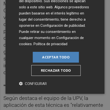
del dispositivo. Sus elecciones se aplican
Mediante la técnica de edición genética
solo a este sitio web. Algunos proveedores
CRISPR/Cas, eliminaron las espinas en
pueden basarse en el interés legítimo en
varias especies, entre ellas, en "uvas del
lugar del consentimiento; tiene derecho a
desierto" de Australia, consumidas por las
oponerse en
Configuración de publicidad
.
poblaciones nativas pero difíciles de cultivar
Puede retirar su consentimiento en
debido a sus espinas. Mientras, en el caso
cualquier momento en
Configuración de
cookies
.
Política de privacidad
de las rosas, silenciando un homólogo del
gen LOG, lograron obtener también plantas
ACEPTAR TODO
sin espinas, lo que tiene importantes
implicaciones para la horticultura
RECHAZAR TODO
ornamental y para su comercialización.
CONFIGURAR
"Fácil aplicación y gran eficacia"
Según destaca el equipo de la UPV, la
aplicación de esta técnica es "relativamente