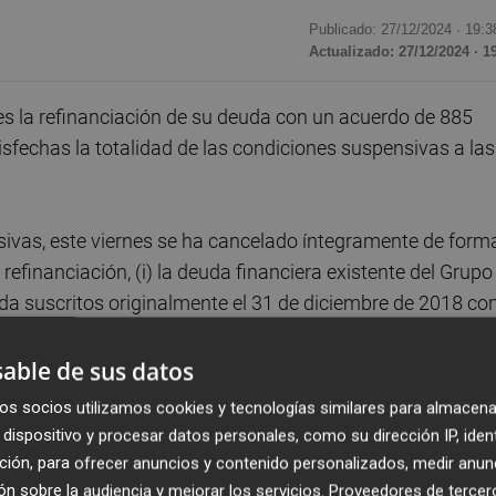
Publicado: 27/12/2024 ·
19:3
Actualizado: 27/12/2024 · 1
es la refinanciación de su deuda con un acuerdo de 885
sfechas la totalidad de las condiciones suspensivas a las
ivas, este viernes se ha cancelado íntegramente de form
 refinanciación, (i) la deuda financiera existente del Grupo
ada suscritos originalmente el 31 de diciembre de 2018 co
te máximo total de 755,2 millones de euros.
able de sus datos
bajo una línea de financiación bilateral suscrita por el
os socios utilizamos cookies y tecnologías similares para almacena
, por un importe máximo de 7 millones de euros.
dispositivo y procesar datos personales, como su dirección IP, iden
ción, para ofrecer anuncios y contenido personalizados, medir anun
sión Nacional del Mercado de Valores (CNMV) que publica
n sobre la audiencia y mejorar los servicios.
Proveedores de tercer