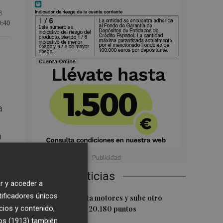
8
9:40
a
n
Últimas Noticias
r y acceder a
tificadores únicos
1
El Ibex 35 aprieta motores y sube otro
cios y contenido,
0,62%, hasta los 20.180 puntos
rá,
os (1913)
también