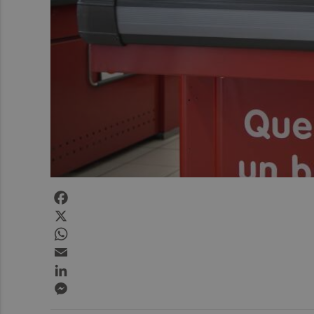
Facebook
X
WhatsApp
Email
LinkedIn
Messenger