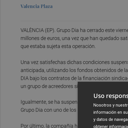
Valencia Plaza
VALÈNCIA (EP). Grupo Dia ha cerrado este viern
millones de euros, una vez que han quedado sati
que estaba sujeta esta operación.
Una vez satisfechas dichas condiciones suspens
anticipada, utilizando los fondos obtenidos de la
DIA bajo los contratos de la financiación sindic
un grupo de acreedores sindicados por un impor
Uso respons
Igualmente, se ha suspendido la deuda financiera 
Nosotros y nuestr
Grupo Dia con uno de los acreedores sindicados
información en su 
y datos de navega
Por último, la compañía ha explicado a la Comi
obtener informació