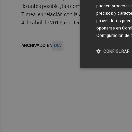
"lo antes posible", las comunicaciones correspond
pueden procesar su
precisos y caracte
Times' en relación con la amortización anticipad
proveedores pueden
4 de abril de 2017, con fecha de vencimiento el 
oponerse en
Confi
Configuración de 
ARCHIVADO EN
DIA
CONFIGURAR