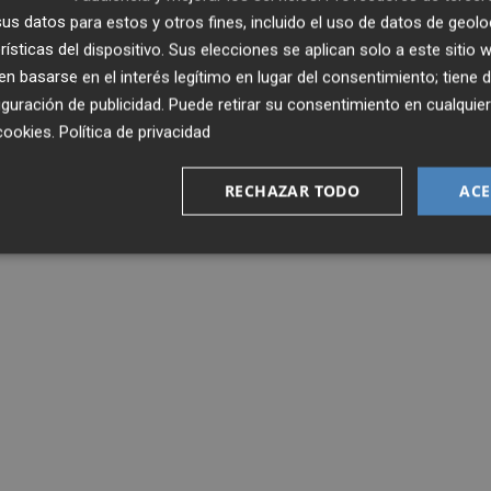
ientes en la Bolsa de Irlanda y en el periódico 'Financial
s datos para estos y otros fines, incluido el uso de datos de geolo
rísticas del dispositivo. Sus elecciones se aplican solo a este sitio
a (incluyendo principal e intereses) de los bonos emitidos 
 basarse en el interés legítimo en lugar del consentimiento; tiene 
30 de junio de 2026.
guración de publicidad
. Puede retirar su consentimiento en cualqu
cookies
.
Política de privacidad
RECHAZAR TODO
ACE