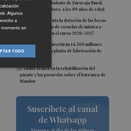
2
Fallece el expresidente de Eurocaja Rural,
calización
Andrés Gómez Mora, a los 89 años de edad
 web. Algunos
el
3
CaixaBank aumenta la dotación de las becas
derecho a
para el alumnado de escuelas de música a
ier momento en
275.000 euros en el curso 2026-2027
4
Tesla y SpaceX invertirán 14.500 millones
PTAR TODO
para construir la planta de fabricación de
chips Terafab
5
L'Eliana avanza en la rehabilitación del
puente y las pasarelas sobre el barranco de
Mandor
Suscríbete al canal
de Whatsapp
Siempre al día de las últimas