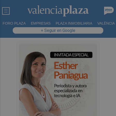
FORO PLAZA
EMPRESAS
PLAZA INMOBILIARIA
VALÈNCIA
+ Seguir en Google