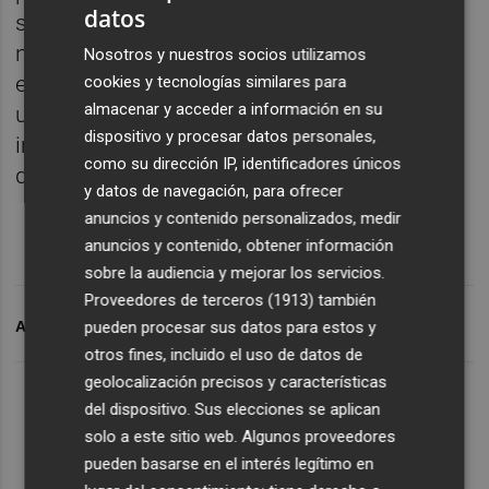
datos
su red de tiendas, reubicará mediante
nuevas aperturas hasta 1.000
Nosotros y nuestros socios utilizamos
establecimientos, ofrecerá a sus clientes
cookies y tecnologías similares para
almacenar y acceder a información en su
una nueva propuesta comercial e
dispositivo y procesar datos personales,
implementará un nuevo modelo de gestión
como su dirección IP, identificadores únicos
de franquicias.
y datos de navegación, para ofrecer
anuncios y contenido personalizados, medir
anuncios y contenido, obtener información
sobre la audiencia y mejorar los servicios.
Proveedores de terceros (1913)
también
pueden procesar sus datos para estos y
ARCHIVADO EN
DIA
otros fines, incluido el uso de datos de
geolocalización precisos y características
del dispositivo. Sus elecciones se aplican
solo a este sitio web. Algunos proveedores
pueden basarse en el interés legítimo en