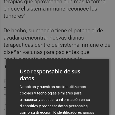
terapias que aprovechen aún más la forma
en que el sistema inmune reconoce los
tumores".
De hecho, su modelo tiene el potencial de
ayudar a encontrar nuevas dianas
terapéuticas dentro del sistema inmune o de
diseñar vacunas para pacientes que
habitualmente no responden a la
inmunoterapia.
Uso responsable de sus
datos
Para su diseño, los investigadores utilizaron
Nosotros y nuestros socios utilizamos
datos de pacientes con melanoma y cáncer
cookies y tecnologías similares para
de pulmón tratados con inhibidores del
almacenar y acceder a información en su
punto de control inmunitario, rastreando
dispositivo y procesar datos personales,
múltiples propiedades dentro de la
como su dirección IP, identificadores únicos