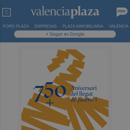
FORO PLAZA
EMPRESAS
PLAZA INMOBILIARIA
VALÈNCIA
+ Seguir en Google