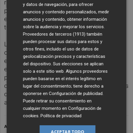
respuesta inmune a los fármacos,
y datos de navegación, para ofrecer
particularmente los neoantígenos, que son
anuncios y contenido personalizados, medir
específicos de las mutaciones de los
anuncios y contenido, obtener información
tumores en crecimiento.
sobre la audiencia y mejorar los servicios.
Proveedores de terceros (1913)
también
pueden procesar sus datos para estos y
Los neoantígenos tienen el potencial de ser
otros fines, incluido el uso de datos de
objetivos principales de la inmunoterapia, y
geolocalización precisos y características
el marco propuesto probablemente será útil
del dispositivo. Sus elecciones se aplican
en estudios de resistencia adquirida que
solo a este sitio web. Algunos proveedores
puede ser crucial para comprender las
pueden basarse en el interés legítimo en
circunstancias en las que estos tratamientos
lugar del consentimiento; tiene derecho a
causan efectos secundarios similares a los
oponerse en
Configuración de publicidad
.
Puede retirar su consentimiento en
autoinmunes.
cualquier momento en
Configuración de
cookies
.
Política de privacidad
ARCHIVADO EN
RAP
CÁNCER
ACEPTAR TODO