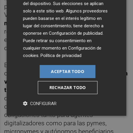
del dispositivo. Sus elecciones se aplican
programa Kit Digital en la Comunitat
solo a este sitio web. Algunos proveedores
Valenciana, que
se desarrollará en la
pueden basarse en el interés legítimo en
mañana del 1 de febrero
, con
lugar del consentimiento; tiene derecho a
representantes de las empresas de la nueva
oponerse en
Configuración de publicidad
.
economía y de pymes de la provincia
Puede retirar su consentimiento en
de
Alicante
.
cualquier momento en
Configuración de
cookies
.
Política de privacidad
El acto, que será emitido en
streaming
,
ACEPTAR TODO
contará con una
apertura institucional y con
varias ponencias en las que se desgranará
RECHAZAR TODO
toda la información
relativa a los objetivos
del programa, el catálogo de soluciones de
CONFIGURAR
digitalización, los criterios de acceso y
obligaciones tanto para agentes
digitalizadores como para las pymes,
micropymes y autónomos beneficiarios.