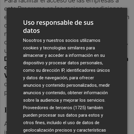
Para facilitar el acceso de las empresas a
este Programa en las mejores condiciones,
es esencial que conozcan bien cómo pueden
Uso responsable de sus
cumplir con los requisitos para optar al
datos
mismo. Por ello, Distrito Digital y Red.es
Nosotros y nuestros socios utilizamos
colaboran en esta presentación autonómica,
cookies y tecnologías similares para
una
jornada alineada con la estrategia de
almacenar y acceder a información en su
Distrito Digital, que trabaja en liderar el Plan
dispositivo y procesar datos personales,
de Transformación Digital en la Comunitat
como su dirección IP, identificadores únicos
Valenciana
y fomentar la transferencia de
y datos de navegación, para ofrecer
conocimiento e innovación al tejido
anuncios y contenido personalizados, medir
productivo tradicional de este territorio.
anuncios y contenido, obtener información
sobre la audiencia y mejorar los servicios.
Programa de presentaciones
Proveedores de terceros (1725)
también
pueden procesar sus datos para estos y
otros fines, incluido el uso de datos de
Así, Distrito Digital acogerá en sus
geolocalización precisos y características
instalaciones la presentación oficial del