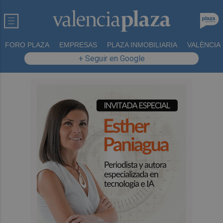
FORO PLAZA
EMPRESAS
PLAZA INMOBILIARIA
VALÈNCIA
+ Seguir en Google