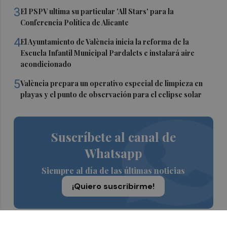
3
El PSPV ultima su particular 'All Stars' para la
Conferencia Política de Alicante
4
El Ayuntamiento de València inicia la reforma de la
Escuela Infantil Municipal Pardalets e instalará aire
acondicionado
5
València prepara un operativo especial de limpieza en
playas y el punto de observación para el eclipse solar
Suscríbete al canal de
Whatsapp
Siempre al día de las últimas noticias
¡Quiero suscribirme!