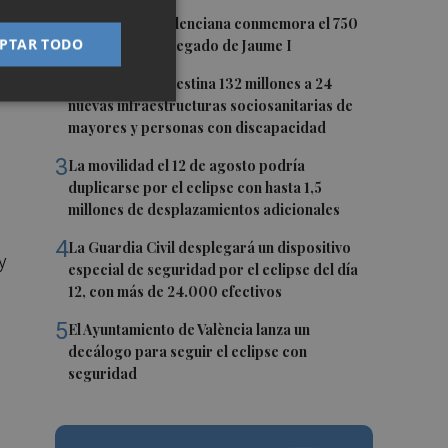
1
La Biblioteca Valenciana conmemora el 750
PTAR TODO
aniversario del legado de Jaume I
2
La Generalitat destina 132 millones a 24
nuevas infraestructuras sociosanitarias de
mayores y personas con discapacidad
3
La movilidad el 12 de agosto podría
duplicarse por el eclipse con hasta 1,5
millones de desplazamientos adicionales
4
La Guardia Civil desplegará un dispositivo
y
especial de seguridad por el eclipse del día
12, con más de 24.000 efectivos
5
El Ayuntamiento de València lanza un
decálogo para seguir el eclipse con
seguridad