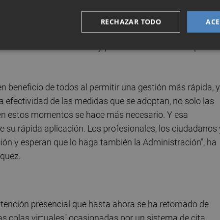
ones intermediar en las actuaciones de los ciudadanos y
RECHAZAR TODO
ACE
an "un cauce más directo y ágil de comunicación para
alancha de nuevas normas y procedimientos de los que no
 en beneficio de todos al permitir una gestión más rápida, y
a efectividad de las medidas que se adoptan, no solo las
 en estos momentos se hace más necesario. Y esa
de su rápida aplicación. Los profesionales, los ciudadanos 
ión y esperan que lo haga también la Administración", ha
íquez.
 atención presencial que hasta ahora se ha retomado de
as colas virtuales" ocasionadas por un sistema de cita