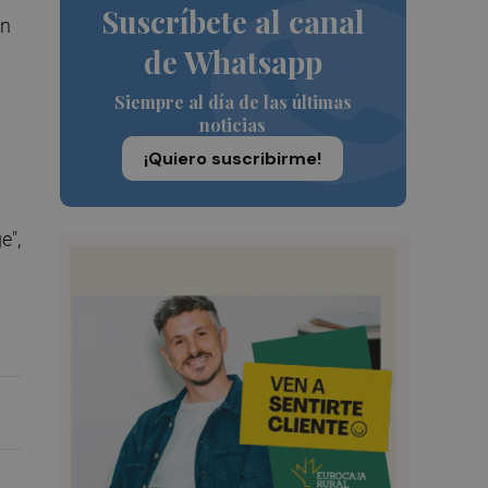
Suscríbete al canal
én
de Whatsapp
Siempre al día de las últimas
noticias
¡Quiero suscribirme!
e",