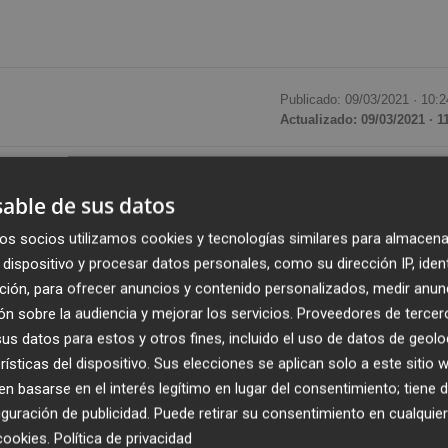
Publicado: 09/03/2021 ·
10:2
Actualizado: 09/03/2021 · 1
 València (COEV) critica "la inoperancia de las
able de sus datos
 para dar curso al aluvión de gestiones
sas, deben acometer para asegurar su supervivencia
os socios utilizamos cookies y tecnologías similares para almacena
vid. Esta situación, advierten, "complica acceder a las
dispositivo y procesar datos personales, como su dirección IP, iden
ción, para ofrecer anuncios y contenido personalizados, medir anun
la recuperación económica", por lo que la entidad reclam
n sobre la audiencia y mejorar los servicios.
Proveedores de tercer
s datos para estos y otros fines, incluido el uso de datos de geolo
rísticas del dispositivo. Sus elecciones se aplican solo a este sitio
seguran que, tras un año de pandemia, "no se ha recobrad
 basarse en el interés legítimo en lugar del consentimiento; tiene 
a las empresas, que deben efectuar numerosos trámites p
guración de publicidad
. Puede retirar su consentimiento en cualqu
de Regulación de Empleo, entre otros".
cookies
.
Política de privacidad