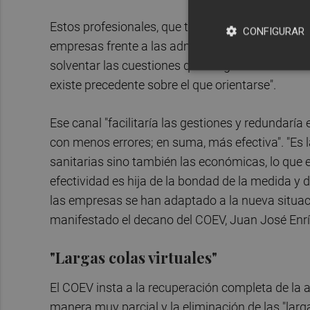
Estos profesionales, que tienen entre sus funci
CONFIGURAR
empresas frente a las administraciones, reclam
solventar las cuestiones que surgen ante la av
existe precedente sobre el que orientarse".
Ese canal "facilitaría las gestiones y redundaría
con menos errores; en suma, más efectiva". "Es l
sanitarias sino también las económicas, lo que
efectividad es hija de la bondad de la medida y 
las empresas se han adaptado a la nueva situac
manifestado el decano del COEV, Juan José Enr
"Largas colas virtuales"
El COEV insta a la recuperación completa de la
manera muy parcial y la eliminación de las "larg