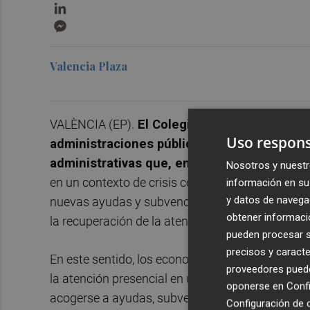
LinkedIn
Messenger
Valencia Plaza
VALÈNCIA (EP).
El Colegio de Economistas de
Uso respons
administraciones públicas y su incapacidad
administrativas que, en especial las empre
Nosotros y nuestr
en un contexto de crisis como el actual por la Co
información en su 
y datos de navega
nuevas ayudas y subvenciones habilitadas para 
obtener informació
la recuperación de la atención presencial.
pueden procesar su
precisos y caracte
En este sentido, los economistas valencianos a
proveedores pueden
la atención presencial en un momento vital par
oponerse en
Confi
acogerse a ayudas, subvenciones o Expedientes 
Configuración de 