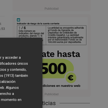
4
1:53
"
r y acceder a
tificadores únicos
cios y contenido,
a
os (1913)
también
calización
 web. Algunos
o
derecho a
ara
ier momento en
Últimas Noticias