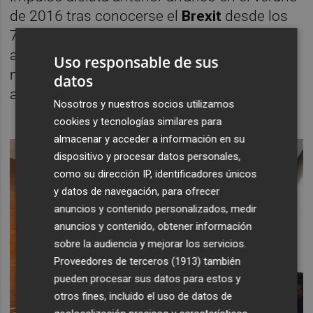
de 2016 tras conocerse el
Brexit
desde los
7.570 puntos, "todo parece indicar que
acabaremos cediendo el 100% del impulso",
Uso responsable de sus
manifestó ante la expectación de los
datos
asistentes.
Nosotros y nuestros socios utilizamos
cookies y tecnologías similares para
almacenar y acceder a información en su
dispositivo y procesar datos personales,
como su dirección IP, identificadores únicos
y datos de navegación, para ofrecer
anuncios y contenido personalizados, medir
anuncios y contenido, obtener información
sobre la audiencia y mejorar los servicios.
Proveedores de terceros (1913)
también
pueden procesar sus datos para estos y
otros fines, incluido el uso de datos de