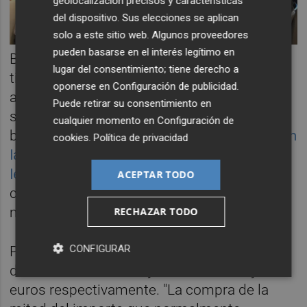
geolocalización precisos y características
del dispositivo. Sus elecciones se aplican
solo a este sitio web. Algunos proveedores
pueden basarse en el interés legítimo en
Bajo este halagüeño escenario, Bolinches lo
lugar del consentimiento; tiene derecho a
tiene claro y solo recomienda posiciones
oponerse en
Configuración de publicidad
.
alcistas muy puntuales para pillar rebotes- y
Puede retirar su consentimiento en
siempre sin perder el respecto al mercado
cualquier momento en
Configuración de
bajista
como lo advertía este pasado lunes en
cookies
.
Política de privacidad
la cartera de bolsa recomendada a los
lectores de
Valencia Plaza
- "siendo
ACEPTAR TODO
conscientes que vamos a la contra del
mercado.
RECHAZAR TODO
CONFIGURAR
Para ello puso como ejemplo los soportes
del
Banco Santander
y
BBVA
en los 4 y 5
euros respectivamente. "La compra de la