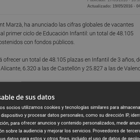
Actualizado: 19/05/2016 · 0
ent Marzà, ha anunciado las cifras globales de vacantes
al primer ciclo de Educación Infantil: un total de 48.105
ostenidos con fondos públicos.
á ofrecer un total de 48.105 plazas en Infantil de 3 años, d
licante, 6.320 a las de Castellón y 25.827 a las de Valenc
2 unidades en los centros sostenidos con fondos públicos
able de sus datos
rritorio, de las cuales 90 pertenecen a Alicante, 242 a
os socios utilizamos cookies y tecnologías similares para almacena
dispositivo y procesar datos personales, como su dirección IP, iden
ción, para ofrecer anuncios y contenido personalizados, medir anun
8 unidades más, 33 de ellas en la provincia de Alicante, 24
n sobre la audiencia y mejorar los servicios.
Proveedores de tercer
s datos para estos y otros fines, incluido el uso de datos de geolo