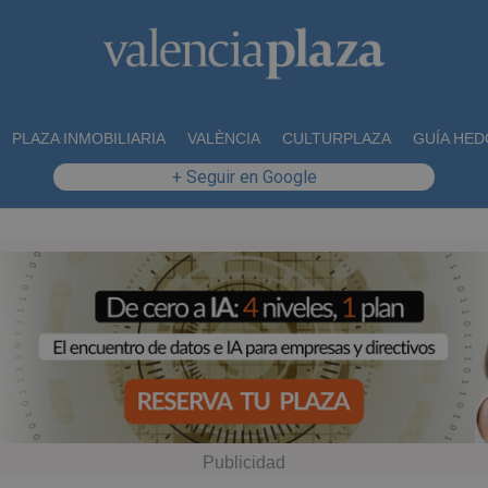
PLAZA INMOBILIARIA
VALÈNCIA
CULTURPLAZA
GUÍA HED
+ Seguir en Google