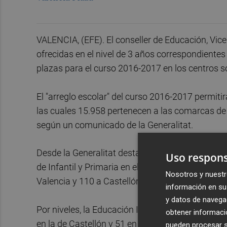
VALENCIA, (EFE). El conseller de Educación, Vic
ofrecidas en el nivel de 3 años correspondientes 
plazas para el curso 2016-2017 en los centros s
El "arreglo escolar" del curso 2016-2017 permitir
las cuales 15.958 pertenecen a las comarcas de A
según un comunicado de la Generalitat.
Desde la Generalitat destacan el aumento de 44
Uso respons
de Infantil y Primaria en el conjunto de todo el te
Nosotros y nuestr
Valencia y 110 a Castellón.
información en su 
y datos de navega
Por niveles, la Educación Infantil contará con 10
obtener informació
en la de Castellón y 51 en la de Valencia.
pueden procesar su