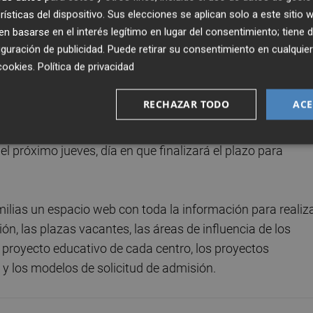
rísticas del dispositivo. Sus elecciones se aplican solo a este sitio
 basarse en el interés legítimo en lugar del consentimiento; tiene 
25 unidades más en todo el territorio, de las cuales 57
guración de publicidad
. Puede retirar su consentimiento en cualqu
en la de Castellón y 132 en la de Valencia.
cookies
.
Política de privacidad
Especial y Comunicación y Lenguaje, 20 de ellas en la
RECHAZAR TODO
ACE
en la de Valencia.
el próximo jueves, día en que finalizará el plazo para
milias un espacio web con toda la información para realiz
ón, las plazas vacantes, las áreas de influencia de los
l proyecto educativo de cada centro, los proyectos
n y los modelos de solicitud de admisión.