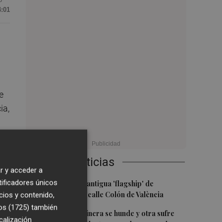
4:01
e
ia,
Últimas Noticias
r y acceder a
1
tificadores únicos
Oysho ocupa la antigua 'flagship' de
Nespresso en la calle Colón de València
cios y contenido,
os (1725)
también
2
Una batea clochinera se hunde y otra sufre
calización