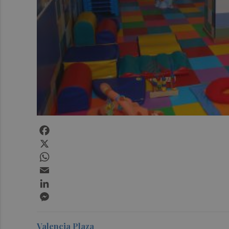
Facebook
X
WhatsApp
Email
LinkedIn
Messenger
Valencia Plaza