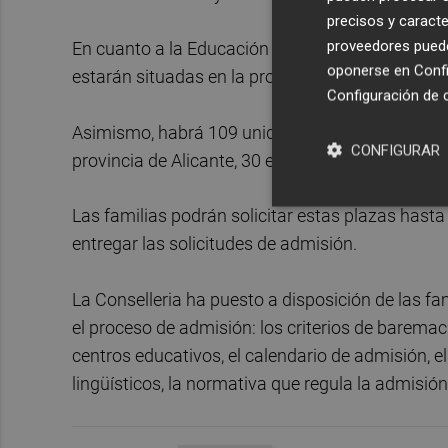
precisos y caracte
proveedores pueden
En cuanto a la Educación Primaria, contará con 2
oponerse en
Confi
estarán situadas en la provincia de Alicante, 36 
Configuración de 
Asimismo, habrá 109 unidades más de Educación 
CONFIGURAR
provincia de Alicante, 30 en la de Castellón y 59 
Las familias podrán solicitar estas plazas hasta 
entregar las solicitudes de admisión.
La Conselleria ha puesto a disposición de las fa
el proceso de admisión: los criterios de baremaci
centros educativos, el calendario de admisión, e
lingüísticos, la normativa que regula la admisió