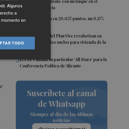
daños en un incidente con un buque en el
 web. Algunos
puerto de Valencia
derecho a
3
El Ibex 35 cierra en 20.057 puntos, un 0,17%
ier momento en
más
4
Los concursos del Plan Vive revalorizan en
casi 12 millones los suelos para vivienda de la
PTAR TODO
Generalitat
5
El PSPV ultima su particular 'All Stars' para la
Conferencia Política de Alicante
ar
Suscríbete al canal
de Whatsapp
Siempre al día de las últimas
noticias