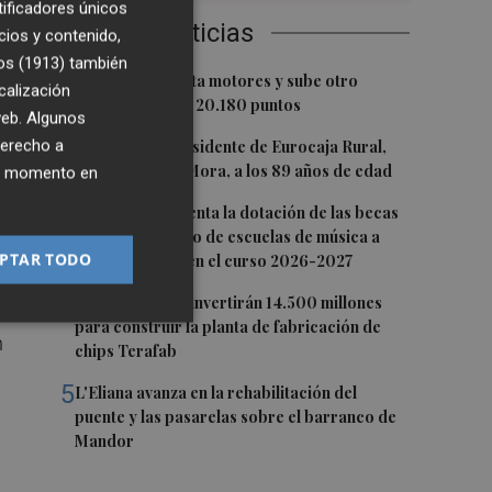
tificadores únicos
Últimas Noticias
cios y contenido,
os (1913)
también
as
1
El Ibex 35 aprieta motores y sube otro
calización
0,62%, hasta los 20.180 puntos
 web. Algunos
2
derecho a
Fallece el expresidente de Eurocaja Rural,
Andrés Gómez Mora, a los 89 años de edad
ier momento en
3
CaixaBank aumenta la dotación de las becas
da
para el alumnado de escuelas de música a
PTAR TODO
275.000 euros en el curso 2026-2027
4
Tesla y SpaceX invertirán 14.500 millones
para construir la planta de fabricación de
n
chips Terafab
5
L'Eliana avanza en la rehabilitación del
puente y las pasarelas sobre el barranco de
Mandor