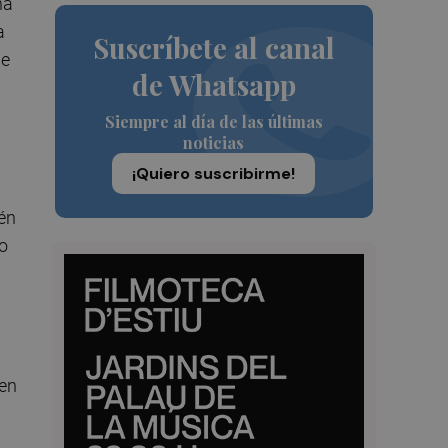
na
a
Suscríbete al canal
de
de Whatsapp
Siempre al día de las últimas
noticias
¡Quiero suscribirme!
ién
o
 en