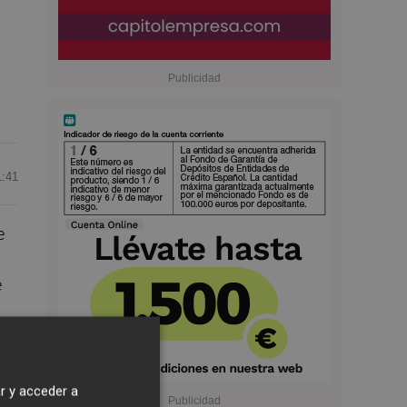
1:41
e
e
n
r y acceder a