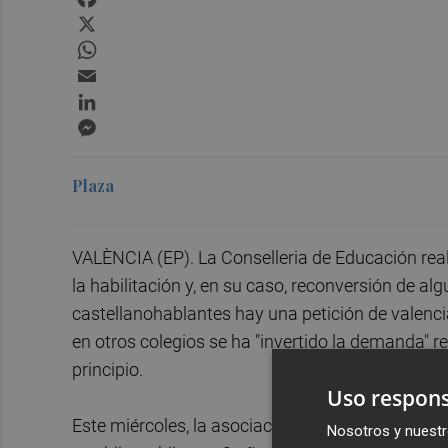
X
WhatsApp
Email
LinkedIn
Messenger
Plaza
VALÈNCIA (EP). La Conselleria de Educación reali
la habilitación y, en su caso, reconversión de a
castellanohablantes hay una petición de valenc
en otros colegios se ha "invertido la demanda" r
principio.
Uso respons
Este miércoles, la asociación Famílies pel Vale
Nosotros y nuestr