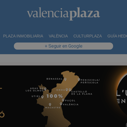
PLAZA INMOBILIARIA
VALÈNCIA
CULTURPLAZA
GUÍA HED
+ Seguir en Google