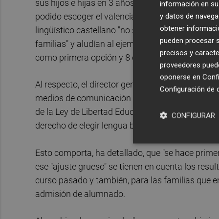
sus hijos e hijas en 3 años en aquellos centros
información en su 
podido escoger el valenciano como lengua base"
y datos de navega
obtener informació
lingüístico castellano "no se ha abierto ninguna
pueden procesar su
familias" y aludían al ejemplo del CEIP San Luis
precisos y caracte
como primera opción y 8 el castellano.
proveedores pueden
oponerse en
Confi
Al respecto, el director general de Ordenación E
Configuración de 
medios de comunicación que la administración re
de la Ley de Libertad Educativa y que siempre "es
CONFIGURAR
derecho de elegir lengua base".
Esto comporta, ha detallado, que "se hace prime
ese "ajuste grueso" se tienen en cuenta los resul
curso pasado y también, para las familias que en
admisión de alumnado.