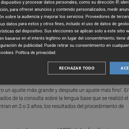
 que ya tienen una aula de 2 años reclaman que "no han
dispositivo y procesar datos personales, como su dirección IP, iden
. También criticaba que en las zonas de predominio
ción, para ofrecer anuncios y contenido personalizados, medir anun
n sobre la audiencia y mejorar los servicios.
Proveedores de tercer
 aula en valenciano a pesar de ser la lengua escogida por l
s datos para estos y otros fines, incluido el uso de datos de geolo
 de Buñol, donde 20 familias han escogido el valenciano
rísticas del dispositivo. Sus elecciones se aplican solo a este sitio
 basarse en el interés legítimo en lugar del consentimiento; tiene 
guración de publicidad
. Puede retirar su consentimiento en cualqu
ducativa,
Ignacio Martínez Arrue
, ha explicado a los
cookies
.
Política de privacidad
aliza todos los años una planificación lingüística deriva
tá siempre al lado de cada familia en ese ejercicio de su
RECHAZAR TODO
ACE
ro un ajuste más grande y después un ajuste más fino". E
tados de la consulta sobre la lengua base que se realizó el
tran en 2 o 3 años, los resultados del procedimiento de