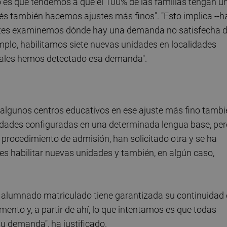
o es que tendemos a que el 100% de las familias tengan u
és también hacemos ajustes más finos". "Esto implica --h
antes examinemos dónde hay una demanda no satisfecha 
jemplo, habilitamos siete nuevas unidades en localidades
 cuales hemos detectado esa demanda".
en algunos centros educativos en ese ajuste más fino tamb
idades configuradas en una determinada lengua base, per
l procedimiento de admisión, han solicitado otra y se ha
 es habilitar nuevas unidades y también, en algún caso,
odo alumnado matriculado tiene garantizada su continuidad
ento y, a partir de ahí, lo que intentamos es que todas
u demanda", ha justificado.