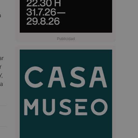
a
ar
r
,
la