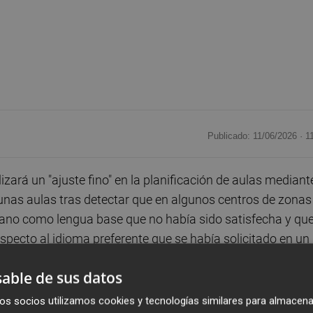
Publicado: 11/06/2026 ·
1
zará un "ajuste fino" en la planificación de aulas mediant
lgunas aulas tras detectar que en algunos centros de zonas
iano como lengua base que no había sido satisfecha y qu
especto al idioma preferente que se había solicitado en un
able de sus datos
ncià aseguraba que "centenares de familias" que matricula
os socios utilizamos cookies y tecnologías similares para almacena