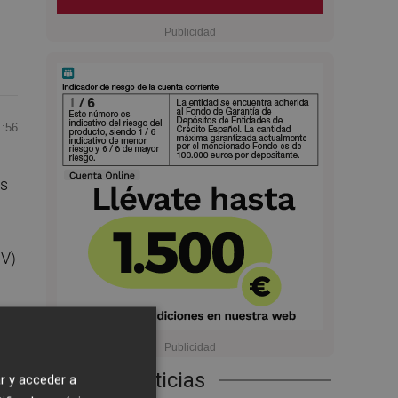
1:56
es
GV)
Últimas Noticias
r y acceder a
y