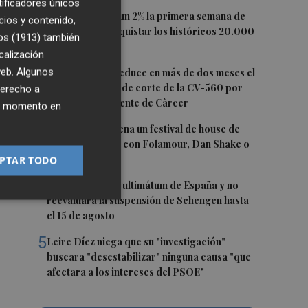
tificadores únicos
ón
1
El Ibex 35 sube un 2% la primera semana de
cios y contenido,
agosto tras conquistar los históricos 20.000
os (1913)
también
puntos
calización
2
 web. Algunos
La Diputación reduce en más de dos meses el
es
tiempo previsto de corte de la CV-560 por
derecho a
 de
las obras del puente de Càrcer
ier momento en
3
Roig Arena estrena un festival de house de
más de 10 horas con Folamour, Dan Shake o
The Basement
PTAR TODO
4
Italia rechaza el ultimátum de España y no
reevaluará la suspensión de Schengen hasta
el 15 de agosto
5
Leire Díez niega que su "investigación"
buscara "desestabilizar" ninguna causa "que
afectara a los intereses del PSOE"