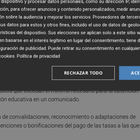
dispositivo y procesar datos personales, como su dirección IP, iden
ión y créditos complementarios para el acceso u obtenci
ción, para ofrecer anuncios y contenido personalizados, medir anun
n sobre la audiencia y mejorar los servicios.
Proveedores de tercer
s datos para estos y otros fines, incluido el uso de datos de geolo
s públicos adscritos, la beca consistirá en la exención del
rísticas del dispositivo. Sus elecciones se aplican solo a este sitio
por su parte, para el alumnado matriculado en universidad
 basarse en el interés legítimo en lugar del consentimiento; tiene 
sidades públicas podrán acceder a una ayuda para el pago
guración de publicidad
. Puede retirar su consentimiento en cualqu
cuantía igual al precio público de un estudio con la misma
cookies
.
Política de privacidad
RECHAZAR TODO
ACE
 créditos matriculados por el estudiantado en primera o
ditos que excedan el mínimo necesario para la obtención
ación educativa en un comunicado.
s de convalidaciones, reconocimiento o adaptaciones de
xenciones o bonificaciones del pago de las tasas a las que