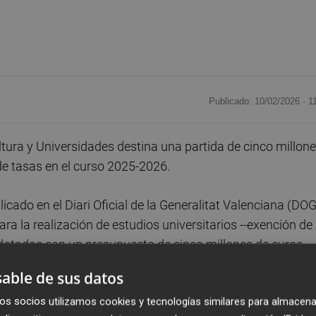
Publicado: 10/02/2026 ·
1
tura y Universidades destina una partida de cinco millon
de tasas en el curso 2025-2026.
icado en el Diari Oficial de la Generalitat Valenciana (DO
ra la realización de estudios universitarios --exención de
dotadas con un presupuesto de cinco millones de euros.
able de sus datos
lado este curso en las universidades que integran el
os socios utilizamos cookies y tecnologías similares para almacena
vadas) y centros adscritos en estudios oficiales de grado 