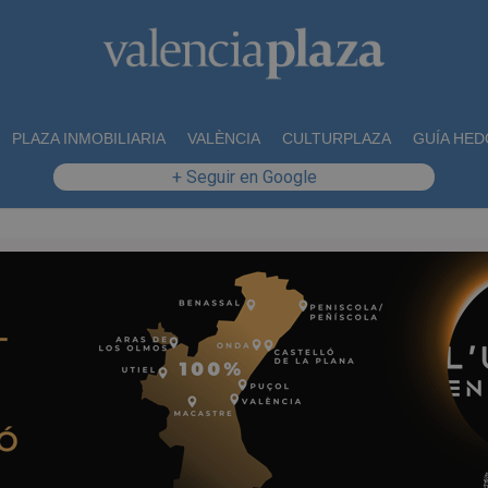
PLAZA INMOBILIARIA
VALÈNCIA
CULTURPLAZA
GUÍA HED
+ Seguir en Google