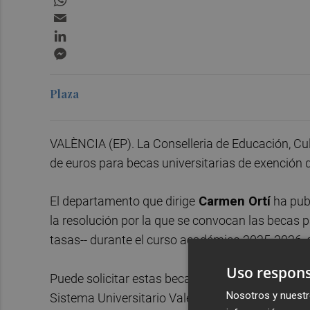
Email
LinkedIn
Messenger
Plaza
VALÈNCIA (EP). La Conselleria de Educación, Cul
de euros para becas universitarias de exención 
El departamento que dirige
Carmen Ortí
ha publ
la resolución por la que se convocan las becas pa
tasas-- durante el curso académico 2025-2026, 
Uso respons
Puede solicitar estas becas el alumnado matricu
Nosotros y nuestr
Sistema Universitario Valenciano (públicas y pri