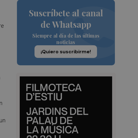
Suscríbete al canal
de Whatsapp
re
Siempre al día de las últimas
noticias
¡Quiero suscribirme!
a
en
 un