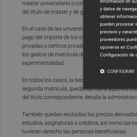
información en su 
máster universitario o complementos de formac
y datos de navega
del título de máster y de grado.
obtener informació
pueden procesar su
En el caso de las universidades públicas y centro
precisos y caracte
pago del importe de los créditos matriculados; 
proveedores pueden
privadas o centros privados adscritos a univer
oponerse en
Confi
los gastos de matrícula de los créditos por una 
Configuración de 
experimentalidad.
CONFIGURAR
En todos los casos, la beca solo alcanzará a los
segunda matrícula, quedando fuera aquellos cré
del título correspondiente, detalla la administr
También quedan excluidos los precios derivado
estudios, asignaturas o créditos, así como las e
tuvieran derecho las personas beneficiarias.