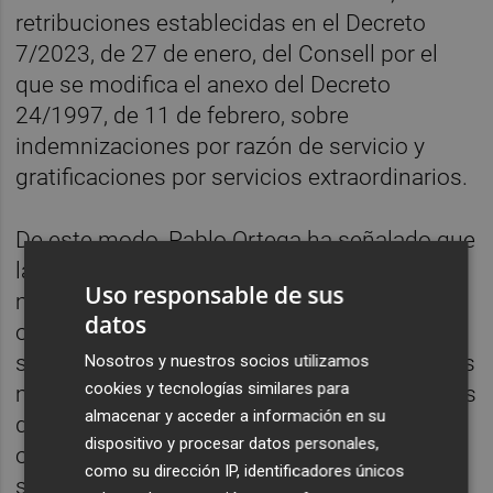
retribuciones establecidas en el Decreto
7/2023, de 27 de enero, del Consell por el
que se modifica el anexo del Decreto
24/1997, de 11 de febrero, sobre
indemnizaciones por razón de servicio y
gratificaciones por servicios extraordinarios.
De este modo, Pablo Ortega ha señalado que
la Conselleria de Educación "siempre ha
Uso responsable de sus
mostrado voluntad de diálogo con las
datos
organizaciones sindicales, que han
solicitado este cambio reiteradamente en las
Nosotros y nuestros socios utilizamos
cookies y tecnologías similares para
mesas sectoriales". De igual manera, ante las
almacenar y acceder a información en su
dificultades del actual modelo de
dispositivo y procesar datos personales,
oposiciones, se está negociando un nuevo
como su dirección IP, identificadores únicos
sistema que libere a los miembros de los