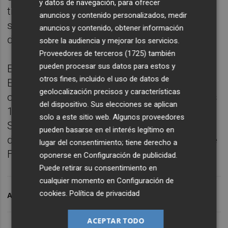
y datos de navegación, para ofrecer
tribunales de sus funciones docentes,
anuncios y contenido personalizados, medir
sustituyéndolos en sus centros, mientras
anuncios y contenido, obtener información
dura el proceso selectivo.
sobre la audiencia y mejorar los servicios.
Proveedores de terceros (1725)
también
pueden procesar sus datos para estos y
En este proceso selectivo, la Conselleria de
otros fines, incluido el uso de datos de
Educación, Cultura, Universidades y Empleo
geolocalización precisos y características
oferta un total de 1.607 plazas, de las cuales
del dispositivo. Sus elecciones se aplican
1.590 corresponden a 33 especialidades de
solo a este sitio web. Algunos proveedores
Secundaria, seis de EOI, dos para profesores
pueden basarse en el interés legítimo en
de música, siete para sectores singulares de
lugar del consentimiento; tiene derecho a
FP y dos para profesores de artes plásticas.
oponerse en
Configuración de publicidad
.
Puede retirar su consentimiento en
cualquier momento en
Configuración de
cookies
.
Política de privacidad
ARCHIVADO EN
OPOSICIONES
EMPLEO PÚBLICO
ACEPTAR TODO