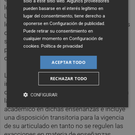
solo a este sitio web. Algunos proveedores
lo que supone un incremento de 2,4 euros.
pueden basarse en el interés legítimo en
Una subida similar también experimentan
lugar del consentimiento; tiene derecho a
oponerse en
Configuración de publicidad
.
los títulos superiores de danza y música. Los
Puede retirar su consentimiento en
duplicados de títulos de educación
cualquier momento en
Configuración de
secundaria o formación profesional básica,
cookies
.
Política de privacidad
por su parte, cuentan con una subida de 23
céntimos, hasta los 12,33 euros.
ACEPTAR TODO
La ley de Acompañamiento, además,
RECHAZAR TODO
introduce una exención a la tasa en materia
de enseñanzas artísticas superiores ligada a
CONFIGURAR
la obtención del premio al rendimiento
académico en dichas enseñanzas e incluye
una disposición transitoria para la vigencia
de su articulado en tanto no se regulen las
exacciones en materia de enseñanzas