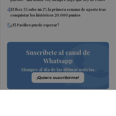
4
El Ibex 35 sube un 2% la primera semana de agosto tras
conquistar los históricos 20.000 puntos
5
¿El Pacífico puede esperar?
Suscríbete al canal de
Whatsapp
Siempre al día de las últimas noticias
¡Quiero suscribirme!