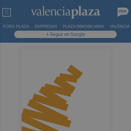
FORO PLAZA
EMPRESAS
PLAZA INMOBILIARIA
VALÈNCIA
+ Seguir en Google