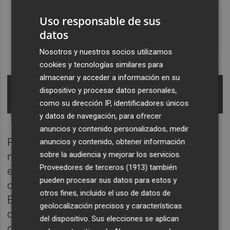
Uso responsable de sus
datos
Nosotros y nuestros socios utilizamos
cookies y tecnologías similares para
almacenar y acceder a información en su
Texto de la ley de Acompañamiento por el que se
dispositivo y procesar datos personales,
incrementa el coste de las oposiciones a
profesores y maestros.
como su dirección IP, identificadores únicos
y datos de navegación, para ofrecer
anuncios y contenido personalizados, medir
Por otro lado, también se aplican algunas
anuncios y contenido, obtener información
sobre la audiencia y mejorar los servicios.
modificaciones en torno a tasas por
Proveedores de terceros (1913)
también
expediciones y concesiones de títulos y
pueden procesar sus datos para estos y
certificados. Por ejemplo, el título de
otros fines, incluido el uso de datos de
Bachillerato pasa a costar 45,35 euros, 85
geolocalización precisos y características
céntimos más. El título superior de arte
del dispositivo. Sus elecciones se aplican
dramático tendrá un precio de 128,6 euros,