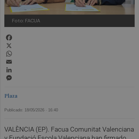
Foto: FACUA
Facebook
X
WhatsApp
Email
LinkedIn
Messenger
Plaza
Publicado: 18/05/2026 ·
16:40
VALÈNCIA (EP). Facua Comunitat Valenciana
y Fundació Escola Valenciana han firmado