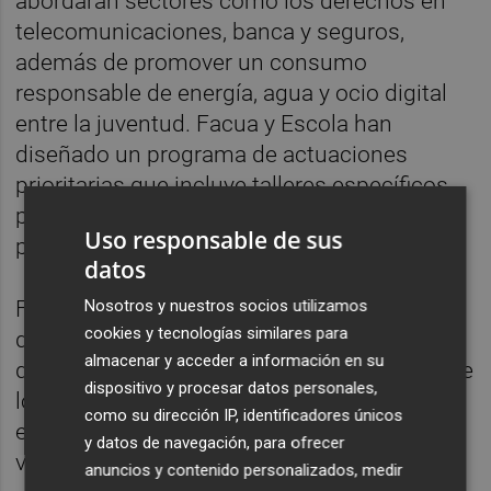
abordarán sectores como los derechos en
telecomunicaciones, banca y seguros,
además de promover un consumo
responsable de energía, agua y ocio digital
entre la juventud. Facua y Escola han
diseñado un programa de actuaciones
prioritarias que incluye talleres específicos
para alumnos y sesiones formativas para
Uso responsable de sus
padres.
datos
Nosotros y nuestros socios utilizamos
Finalmente, el acuerdo establece la creación
cookies y tecnologías similares para
de una comisión de seguimiento paritaria
almacenar y acceder a información en su
que evaluará anualmente el cumplimiento de
dispositivo y procesar datos personales,
los objetivos y fomentará la extensión de
como su dirección IP, identificadores únicos
estas medidas a todas las comarcas
y datos de navegación, para ofrecer
valencianas.
anuncios y contenido personalizados, medir