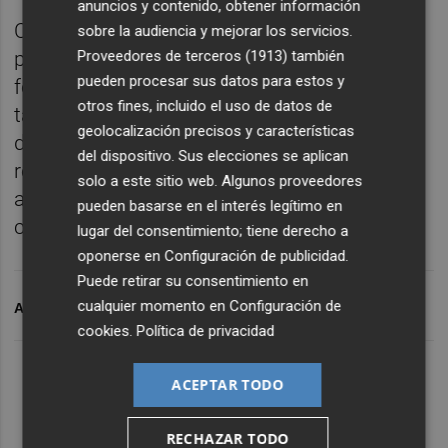
anuncios y contenido, obtener información
Con una vigencia inicial de un año
sobre la audiencia y mejorar los servicios.
Proveedores de terceros (1913)
también
prorrogable, esta unión busca no solo
pueden procesar sus datos para estos y
fortalecer la participación ciudadana, sino
otros fines, incluido el uso de datos de
también garantizar que los consumidores
geolocalización precisos y características
dispongan de herramientas eficaces para
del dispositivo. Sus elecciones se aplican
reclamar sus derechos y participar
solo a este sitio web. Algunos proveedores
activamente en la mejora de sus
pueden basarse en el interés legítimo en
condiciones de vida.
lugar del consentimiento; tiene derecho a
oponerse en
Configuración de publicidad
.
Puede retirar su consentimiento en
cualquier momento en
Configuración de
ARCHIVADO EN
FACUA
cookies
.
Política de privacidad
ACEPTAR TODO
RECHAZAR TODO