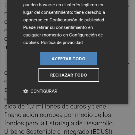
también la llegada del mobiliario, que incluye
pueden basarse en el interés legítimo en
mesas y sillas, tronas, armarios, espejos,
lugar del consentimiento; tiene derecho a
oponerse en
Configuración de publicidad
.
cajoneras, percheros, sillones de lactancia,
Puede retirar su consentimiento en
colchones para cuna o sábanas, entre otros
cualquier momento en
Configuración de
elementos, y en los que el Ayuntamiento ha
cookies
.
Política de privacidad
invertido 72.566 euros.
ACEPTAR TODO
La escoleta infantil del Cabanyal-Canyamelar
es un edificio de nueva construcción que
RECHAZAR TODO
ocupa 670,80 metros cuadrados de
superficie, todos en planta baja. El
CONFIGURAR
presupuesto de ejecución de las obras ha
sido de 1,7 millones de euros y tiene
financiación europea por medio de los
fondos para la Estrategia de Desarrollo
Urbano Sostenible e Integrado (EDUSI).