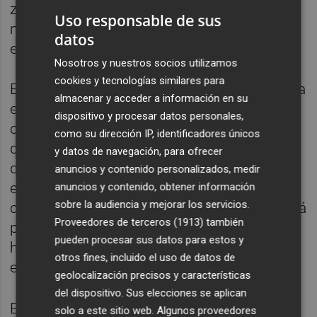
zona, la remodelación y las mejoras en el
Uso responsable de sus
mercado, son en total 15 millones de euros
datos
en este barrio de la ciudad".
Nosotros y nuestros socios utilizamos
cookies y tecnologías similares para
En estos momentos, el Ayuntamiento trabaja
almacenar y acceder a información en su
en la instalación del equipamiento de la
dispositivo y procesar datos personales,
cocina del centro infantil, que incluye zona
como su dirección IP, identificadores únicos
de lavandería y almacén, con la colocación
y datos de navegación, para ofrecer
de grifos, cocina eléctrica, horno, campana
anuncios y contenido personalizados, medir
extractora, mesas, lavaplatos, frigoríficos o
anuncios y contenido, obtener información
sobre la audiencia y mejorar los servicios.
carros, entre otros utensilios de menaje. Está
Proveedores de terceros (1913)
también
previsto que esta parte de los trabajos, que
pueden procesar sus datos para estos y
ha tenido un coste de 49.075 euros, finalice
otros fines, incluido el uso de datos de
esta semana.
geolocalización precisos y características
del dispositivo. Sus elecciones se aplican
En las próximas semanas está prevista
solo a este sitio web. Algunos proveedores