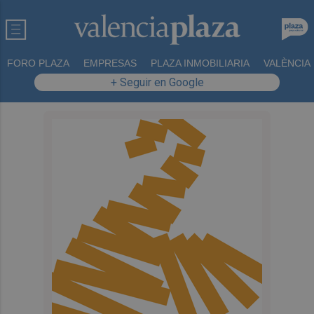
FORO PLAZA
EMPRESAS
PLAZA INMOBILIARIA
VALÈNCIA
+ Seguir en Google