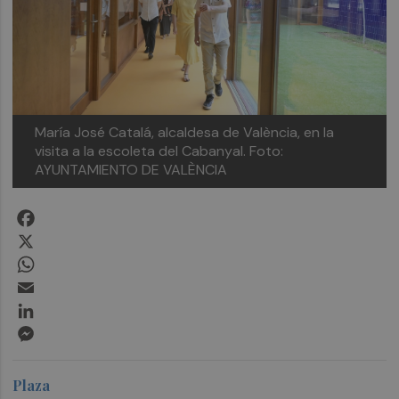
María José Catalá, alcaldesa de València, en la
visita a la escoleta del Cabanyal.
Foto:
AYUNTAMIENTO DE VALÈNCIA
Facebook
X
WhatsApp
Email
LinkedIn
Messenger
Plaza