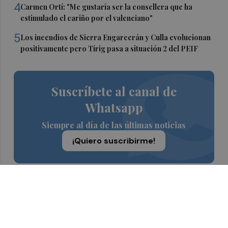
4
Carmen Ortí: "Me gustaría ser la consellera que ha
estimulado el cariño por el valenciano"
5
Los incendios de Sierra Engarcerán y Culla evolucionan
positivamente pero Tírig pasa a situación 2 del PEIF
Suscríbete al canal de
Whatsapp
Siempre al día de las últimas noticias
¡Quiero suscribirme!