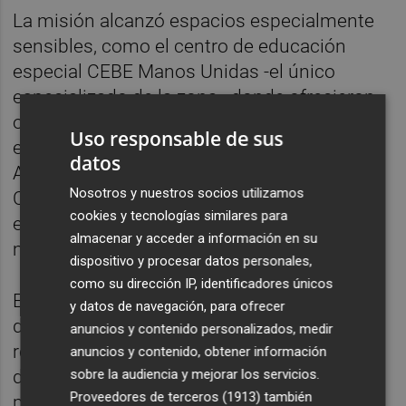
La misión alcanzó espacios especialmente
sensibles, como el centro de educación
especial CEBE Manos Unidas -el único
especializado de la zona-, donde ofrecieron
orientación a profesores sin formación
Uso responsable de sus
específica en atención a la diversidad.
datos
Asimismo, en el colegio infantil Santa
Nosotros y nuestros socios utilizamos
Catalina Mártir trabajaron la educación
cookies y tecnologías similares para
emocional con niños de entre 3 y 5 años
almacenar y acceder a información en su
mediante cuentos y dinámicas adaptadas.
dispositivo y procesar datos personales,
como su dirección IP, identificadores únicos
El proyecto incorporó también sesiones
y datos de navegación, para ofrecer
dirigidas a familias, con el objetivo de
anuncios y contenido personalizados, medir
reforzar el acompañamiento educativo
anuncios y contenido, obtener información
sobre la audiencia y mejorar los servicios.
desde el hogar mediante herramientas
Proveedores de terceros (1913)
también
prácticas basadas en el juego y la