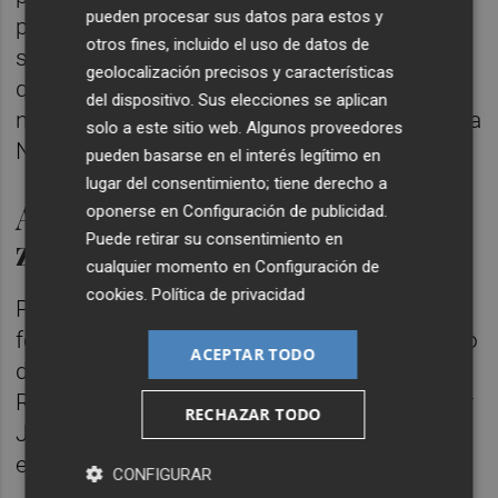
pueden procesar sus datos para estos y
participación. "No queríamos que fueran
otros fines, incluido el uso de datos de
solo charlas, sino dejar herramientas útiles
geolocalización precisos y características
que pudieran seguir aplicando cuando
del dispositivo. Sus elecciones se aplican
nosotras ya no estuviéramos", explica Marina
solo a este sitio web. Algunos proveedores
Nadal.
pueden basarse en el interés legítimo en
lugar del consentimiento; tiene derecho a
Atención odontológica en
oponerse en
Configuración de publicidad
.
Puede retirar su consentimiento en
zonas con difícil acceso
cualquier momento en
Configuración de
cookies
.
Política de privacidad
Paralelamente, el equipo de Odontología,
formado por los estudiantes de cuarto curso
ACEPTAR TODO
del grado en Dentistry William Carrol y
Rachel Joosten y coordinado por el profesor
RECHAZAR TODO
José Ignacio Zarzosa, desarrolló su labor en
el centro de salud católico de Requena.
CONFIGURAR