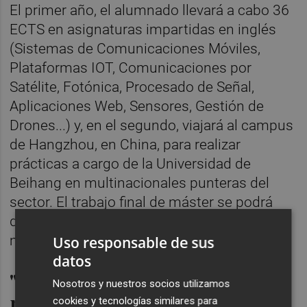
El primer año, el alumnado llevará a cabo 36
ECTS en asignaturas impartidas en inglés
(Sistemas de Comunicaciones Móviles,
Plataformas IOT, Comunicaciones por
Satélite, Fotónica, Procesado de Señal,
Aplicaciones Web, Sensores, Gestión de
Drones...) y, en el segundo, viajará al campus
de Hangzhou, en China, para realizar
prácticas a cargo de la Universidad de
Beihang en multinacionales punteras del
sector. El trabajo final de máster se podrá
defender bien presencialmente, bien en
modalidad on line.
Uso responsable de sus
datos
"Todo a la vez, sin renunciar a
Nosotros y nuestros socios utilizamos
nada"
cookies y tecnologías similares para