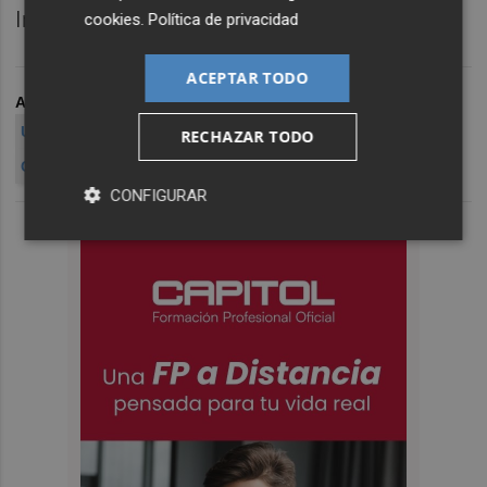
Informática", destaca.
cookies
.
Política de privacidad
ACEPTAR TODO
ARCHIVADO EN
UNIVERSITAT POLITÈCNICA VALÈNCIA (UPV)
MÁSTER
RECHAZAR TODO
CHINA
CONFIGURAR