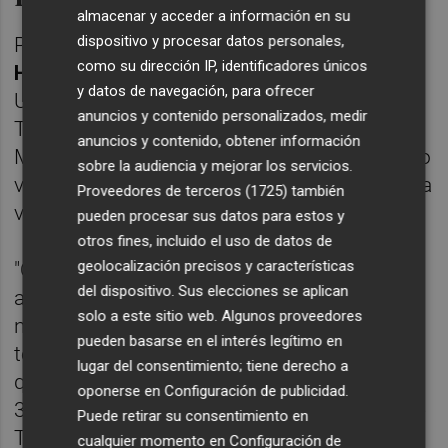
almacenar y acceder a información en su
dispositivo y procesar datos personales,
Para el responsable de título,
José Ignacio
como su dirección IP, identificadores únicos
Herranz
, investigador del Instituto
y datos de navegación, para ofrecer
Universitario de Investigación de
anuncios y contenido personalizados, medir
Telecomunicación y Aplicaciones
anuncios y contenido, obtener información
Multimedia, "por primera vez, el estudiantado
sobre la audiencia y mejorar los servicios.
va a tener la oportunidad de hacerlo todo a la
Proveedores de terceros (1725)
también
vez, sin renunciar a nada".
pueden procesar sus datos para estos y
otros fines, incluido el uso de datos de
geolocalización precisos y características
"Obtendrá un exquisito perfil internacional y
del dispositivo. Sus elecciones se aplican
adquirirá experiencia profesional de primer
solo a este sitio web. Algunos proveedores
nivel en empresas tecnológicas de éxito. Y
pueden basarse en el interés legítimo en
todo ello junto a la Beihang University, a la
lugar del consentimiento; tiene derecho a
que el ranking de Shanghái coloca entre las
oponerse en
Configuración de publicidad
.
35 mejores del mundo tanto en el ámbito de
Puede retirar su consentimiento en
Telecomunicaciones como en el de
cualquier momento en
Configuración de