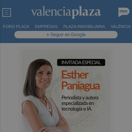
FORO PLAZA
EMPRESAS
PLAZA INMOBILIARIA
VALÈNCIA
+ Seguir en Google