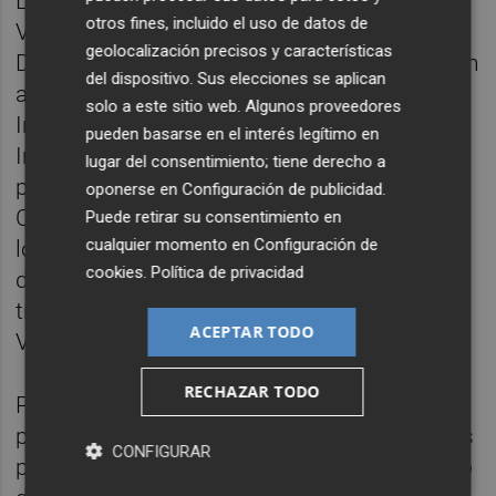
Las profesoras de la UV Diana Marín e Isabel
otros fines, incluido el uso de datos de
Vidal, que forman parte del Departament de
geolocalización precisos y características
Didàctica i Organització Escolar y pertenecen
del dispositivo. Sus elecciones se aplican
a varias redes de investigación y al Grupo de
solo a este sitio web. Algunos proveedores
Investigación Currículum, Recursos e
pueden basarse en el interés legítimo en
Instituciones Educativas (CRIE-UV), y los
lugar del consentimiento; tiene derecho a
profesores de la Universidad de Santiago de
oponerse en
Configuración de publicidad
.
Compostela Pablo Gayo y Silvia López son
Puede retirar su consentimiento en
cualquier momento en
Configuración de
los responsables de firmar esta guía. El
cookies
.
Política de privacidad
documento es accesible de forma gratuita a
través del portal Roderic de la Universitat de
ACEPTAR TODO
València.
RECHAZAR TODO
Por otra parte, la publicación destinada al
profesorado es la 'Guía de recomendaciones
CONFIGURAR
para la selección, adaptación, creación y uso