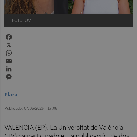
Foto: UV
Facebook
X
WhatsApp
Email
LinkedIn
Messenger
Plaza
Publicado: 04/05/2026 ·
17:09
VALÈNCIA (EP). La Universitat de València
(UV) ha participado en la publicación de dos