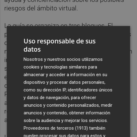
riesgos del ámbito virtual.
La guía se organiza en tres bloques. El
primero de ellos está dedicado a situaciones
Uso responsable de sus
del ámbito personal, con actuaciones
datos
normalizadas en la adolescencia que podrían
implicar riesgos en el entorno digital. El
Nosotros y nuestros socios utilizamos
cookies y tecnologías similares para
segundo bloque, situaciones en el ámbito
almacenar y acceder a información en su
escolar, aborda el uso problemático de
dispositivo y procesar datos personales,
dispositivos tecnológicos en el instituto.
como su dirección IP, identificadores únicos
Para concluir, se incluyen herramientas de
y datos de navegación, para ofrecer
autoevaluación sobre el manejo seguro de
anuncios y contenido personalizados, medir
recursos tecnológicos por parte de la
anuncios y contenido, obtener información
adolescencia.
sobre la audiencia y mejorar los servicios.
Proveedores de terceros (1913)
también
pueden procesar sus datos para estos y