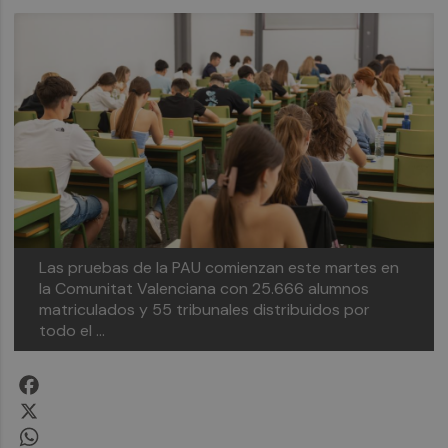
Las pruebas de la PAU comienzan este martes en
la Comunitat Valenciana con 25.666 alumnos
matriculados y 55 tribunales distribuidos por
todo el ...
Facebook
X
WhatsApp