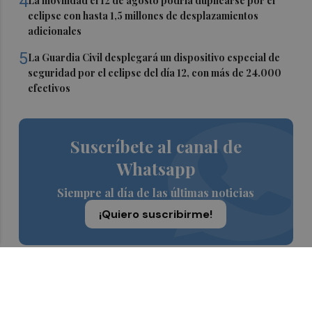
4
La movilidad el 12 de agosto podría duplicarse por el
eclipse con hasta 1,5 millones de desplazamientos
adicionales
5
La Guardia Civil desplegará un dispositivo especial de
seguridad por el eclipse del día 12, con más de 24.000
efectivos
Suscríbete al canal de
Whatsapp
Siempre al día de las últimas noticias
¡Quiero suscribirme!