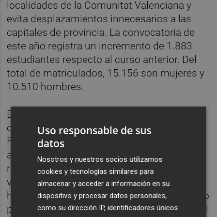
localidades de la Comunitat Valenciana y
evita desplazamientos innecesarios a las
capitales de provincia. La convocatoria de
este año registra un incremento de 1.883
estudiantes respecto al curso anterior. Del
total de matriculados, 15.156 son mujeres y
10.510 hombres.
En la convocatoria ordinaria del pasado
curso, el 95,68 % del alumnado superó la
Uso responsable de sus
Fase Obligatoria, con una nota media de
datos
acceso de 7,228 puntos sobre 10. Los
Nosotros y nuestros socios utilizamos
resultados de las pruebas se publicarán el
cookies y tecnologías similares para
viernes 12 de junio a partir de las 13.00
almacenar y acceder a información en su
horas. A partir de ese momento, el alumnado
dispositivo y procesar datos personales,
como su dirección IP, identificadores únicos
podrá consultar sus calificaciones e iniciar el