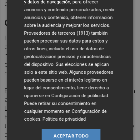
y datos de navegación, para ofrecer
proceso de preinscripción universitaria.
anuncios y contenido personalizados, medir
anuncios y contenido, obtener información
Calendario de las pruebas
sobre la audiencia y mejorar los servicios.
Proveedores de terceros (1913)
también
La PAU se desarrollará durante tres jornadas
pueden procesar sus datos para estos y
consecutivas, en las que se distribuirán las
otros fines, incluido el uso de datos de
materias comunes y troncales obligatorias
geolocalización precisos y características
en horario de mañana para evitar posibles
del dispositivo. Sus elecciones se aplican
solo a este sitio web. Algunos proveedores
coincidencias entre exámenes.
pueden basarse en el interés legítimo en
lugar del consentimiento; tiene derecho a
El martes 2 de junio las pruebas comenzarán
oponerse en
Configuración de publicidad
.
a las 09.30 horas con Lengua Castellana y
Puede retirar su consentimiento en
Literatura II, seguida de Historia de la
cualquier momento en
Configuración de
Filosofía a las 11.45 horas. Las sesiones de
cookies
.
Política de privacidad
tarde se destinarán a asignaturas optativas y
de modalidad.
ACEPTAR TODO