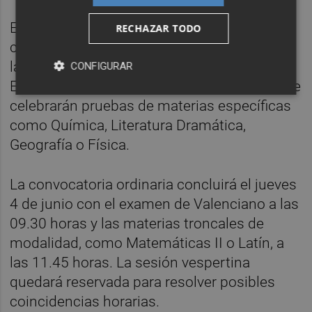
El miércoles 3 de junio la jornada se iniciará
RECHAZAR TODO
con los exámenes de idiomas extranjeros a
las 09.30 horas y continuará con Historia de
CONFIGURAR
España a las 11.45 horas. Durante la tarde se
celebrarán pruebas de materias específicas
como Química, Literatura Dramática,
Geografía o Física.
La convocatoria ordinaria concluirá el jueves
4 de junio con el examen de Valenciano a las
09.30 horas y las materias troncales de
modalidad, como Matemáticas II o Latín, a
las 11.45 horas. La sesión vespertina
quedará reservada para resolver posibles
coincidencias horarias.