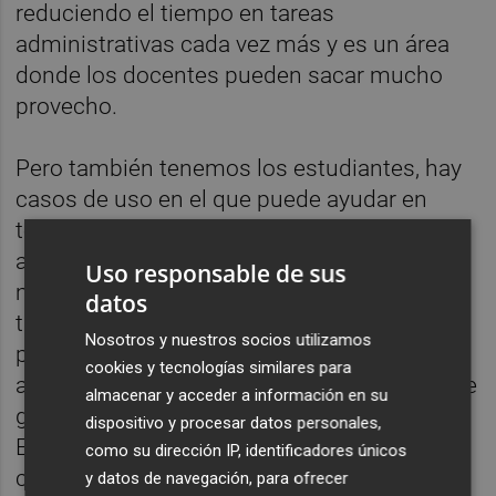
reduciendo el tiempo en tareas
administrativas cada vez más y es un área
donde los docentes pueden sacar mucho
provecho.
Pero también tenemos los estudiantes, hay
casos de uso en el que puede ayudar en
temas de orientación profesional o incluso
asistentes que les permitan ir un poquito
Uso responsable de sus
más en detalle en algunas explicaciones, o
datos
tutores virtuales. Y el tercer grupo es en el
Nosotros y nuestros socios utilizamos
plano del centro educativo o
cookies y tecnologías similares para
administraciones, todos los procesos que se
almacenar y acceder a información en su
gestionan dentro de una consejería de
dispositivo y procesar datos personales,
Educación, de un ministerio o de un propio
como su dirección IP, identificadores únicos
centro, documentaciones, programaciones
y datos de navegación, para ofrecer