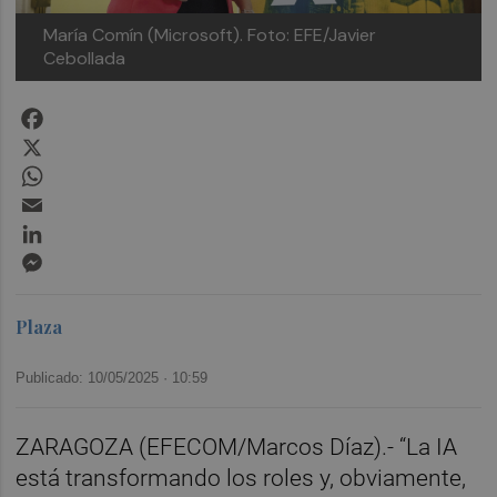
María Comín (Microsoft).
Foto: EFE/Javier
Cebollada
Facebook
X
WhatsApp
Email
LinkedIn
Messenger
Plaza
Publicado: 10/05/2025 ·
10:59
ZARAGOZA (EFECOM/Marcos Díaz).- “La IA
está transformando los roles y, obviamente,