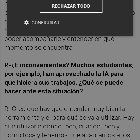
máquinas hagan aquello que hacen muy
RECHAZAR TODO
bien y que los docentes puedan tener mucho
más tiempo para centrarse en la parte
CONFIGURAR
humana, en mirar a los ojos a un estudiante,
poder acompañarle y entender en qué
momento se encuentra.
P.-¿E inconvenientes? Muchos estudiantes,
por ejemplo, han aprovechado la IA para
que hiciera sus trabajos. ¿Qué se puede
hacer ante esta situación?
R.-Creo que hay que entender muy bien la
herramienta y el para qué se va a utilizar. Hay
que utilizarlo donde toca, cuando toca y
como toca y tenemos que adaptarnos a los