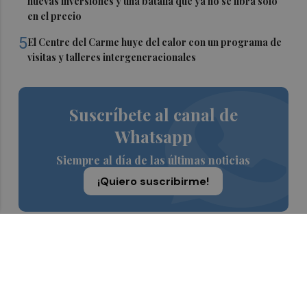
nuevas inversiones y una batalla que ya no se libra solo
en el precio
5
El Centre del Carme huye del calor con un programa de
visitas y talleres intergeneracionales
Suscríbete al canal de
Whatsapp
Siempre al día de las últimas noticias
¡Quiero suscribirme!