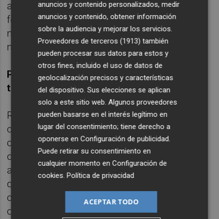
anuales… Todo esto se puede hacer de una
anuncios y contenido personalizados, medir
anuncios y contenido, obtener información
forma muy rápida y va a permitir que con
sobre la audiencia y mejorar los servicios.
menos esfuerzos se puedan hacer muchas
Proveedores de terceros (1913)
también
más cosas y llegar mejor al estudiante.
pueden procesar sus datos para estos y
otros fines, incluido el uso de datos de
P.-¿Centrarse en lo importante y dejar las
geolocalización precisos y características
tareas tediosas a la máquina?
del dispositivo. Sus elecciones se aplican
solo a este sitio web. Algunos proveedores
R.-Correcto. Yo me muevo por todas las
pueden basarse en el interés legítimo en
lugar del consentimiento; tiene derecho a
comunidades autónomas, por todo tipo de
oponerse en
Configuración de publicidad
.
centros, y se escucha mucho la necesidad
Puede retirar su consentimiento en
de desburocratizar, de quitar burocracia
cualquier momento en
Configuración de
administrativa al día a día del docente para
cookies
.
Política de privacidad
que tenga mucho más tiempo para
centrarse en el alumno. Creo que es una
ACEPTAR TODO
oportunidad fantástica para dejar que las