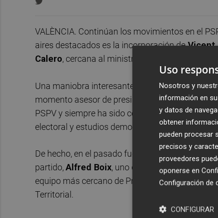
VALÈNCIA. Continúan los movimientos en el PS
aires destacados es la incorporación de
Vicent 
Calero
, cercana al ministro de Transporte,
José
Uso respons
Una maniobra interesante para los conocedores d
Nosotros y nuestr
información en su 
momento asesor de presidencia de Les Corts, es s
y datos de navega
PSPV y siempre ha sido considerado como uno de 
obtener informació
electoral y estudios demoscópicos.
pueden procesar su
precisos y caracte
De hecho, en el pasado fue uno de los más estre
proveedores pueden
partido,
Alfred Boix
, uno de los hombres más pr
oponerse en
Confi
equipo más cercano de Presidencia como secret
Configuración de 
Territorial.
CONFIGURAR