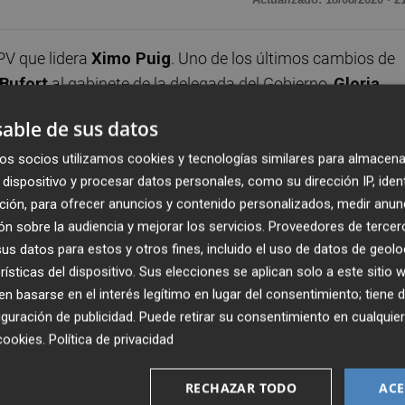
PV que lidera
Ximo Puig
. Uno de los últimos cambios de
Bufort
al gabinete de la delegada del Gobierno,
Gloria
 Luis Ábalos
.
able de sus datos
e las entrañas de la formación socialista. Bufort, hasta e
os socios utilizamos cookies y tecnologías similares para almacena
dispositivo y procesar datos personales, como su dirección IP, iden
ecretario de Análisis y Prospectiva en la Ejecutiva del
ción, para ofrecer anuncios y contenido personalizados, medir anun
los fontaneros del partido en lo que se refiere a estrate
n sobre la audiencia y mejorar los servicios.
Proveedores de tercer
s datos para estos y otros fines, incluido el uso de datos de geolo
rísticas del dispositivo. Sus elecciones se aplican solo a este sitio
chos colaboradores del ex secretario de Organización del
 basarse en el interés legítimo en lugar del consentimiento; tiene 
óximos al presidente Puig y que ahora se encuentra en s
guración de publicidad
. Puede retirar su consentimiento en cualqu
ario autonómico de Promoción Institucional y Cohesión
cookies
.
Política de privacidad
RECHAZAR TODO
ACE