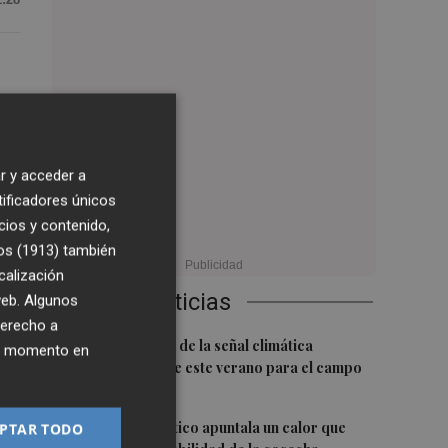
l
r y acceder a
tificadores únicos
cios y contenido,
gia
os (1913)
también
calización
Últimas Noticias
 web. Algunos
derecho a
u
1
La FAO advierte de la señal climática
ier momento en
"excepcional" de este verano para el campo
europeo
2
El cambio climático apuntala un calor que
PTAR TODO