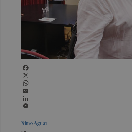
Facebook
X
WhatsApp
Email
LinkedIn
Messenger
Ximo Aguar