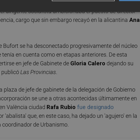
residente Puig se ha producido un distanciamiento en los
l dirigente socialista ambicionaba el puesto de director
idencia, cargo que sin embargo recayó en la alicantina
Ana
ue Bufort se ha desconectado progresivamente del núcleo
e tenía en cuenta como en etapas anteriores. De esta
rtirse en jefe de Gabinete de
Gloria Calero
dejando su
 publicó
Las Provincias
.
a plaza de jefe de gabinete de la delegación de Gobierno
incorporación se une a otras acontecidas últimamente en
V en València ciudad
Rafa Rubio
fue designado
tor 'abalista' que, en este caso, ha dejado un 'agujero' en la
a coordinador de Urbanismo.