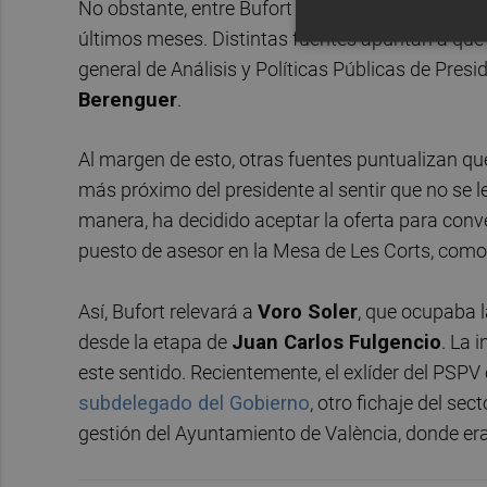
No obstante, entre Bufort y el núcleo duro del p
últimos meses. Distintas fuentes apuntan a que e
general de Análisis y Políticas Públicas de Pres
Berenguer
.
Al margen de esto, otras fuentes puntualizan q
más próximo del presidente al sentir que no se l
manera, ha decidido aceptar la oferta para conve
puesto de asesor en la Mesa de Les Corts, como
Así, Bufort relevará a
Voro Soler
, que ocupaba l
desde la etapa de
Juan Carlos Fulgencio
. La 
este sentido. Recientemente, el exlíder del PSP
subdelegado del Gobierno
, otro fichaje del sec
gestión del Ayuntamiento de València, donde er