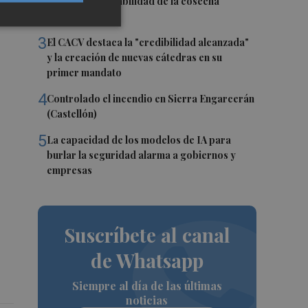
revela la vulnerabilidad de la cosecha
europea
3
El CACV destaca la "credibilidad alcanzada"
y la creación de nuevas cátedras en su
primer mandato
4
Controlado el incendio en Sierra Engarcerán
(Castellón)
5
La capacidad de los modelos de IA para
burlar la seguridad alarma a gobiernos y
empresas
Suscríbete al canal
de Whatsapp
Siempre al día de las últimas
noticias