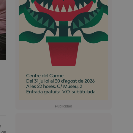
5
1:28