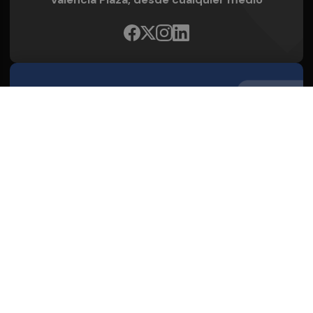
Quienes Somos
Conoce al grupo editorial
Conócenos
Publicidad
Contacto
Acceso accionistas