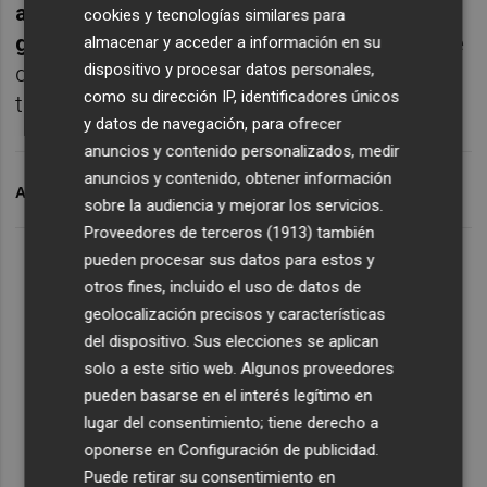
afecta sólo a la sociedad cabecera del
cookies y tecnologías similares para
grupo
y, por tanto, no a la filial en proceso de
almacenar y acceder a información en su
dispositivo y procesar datos personales,
desinversión, en cuya venta sigue
como su dirección IP, identificadores únicos
trabajando.
y datos de navegación, para ofrecer
anuncios y contenido personalizados, medir
anuncios y contenido, obtener información
ARCHIVADO EN
COEMAC
sobre la audiencia y mejorar los servicios.
Proveedores de terceros (1913)
también
pueden procesar sus datos para estos y
otros fines, incluido el uso de datos de
geolocalización precisos y características
del dispositivo. Sus elecciones se aplican
solo a este sitio web. Algunos proveedores
pueden basarse en el interés legítimo en
lugar del consentimiento; tiene derecho a
oponerse en
Configuración de publicidad
.
Puede retirar su consentimiento en