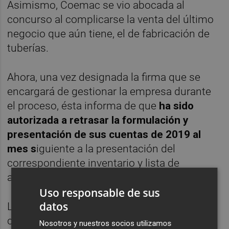
Asimismo, Coemac se vio abocada al
concurso al complicarse la venta del último
negocio que aún tiene, el de fabricación de
tuberías.
Ahora, una vez designada la firma que se
encargará de gestionar la empresa durante
el proceso, ésta informa de que
ha sido
autorizada a retrasar la formulación y
presentación de sus cuentas de 2019 al
mes s
iguiente a la presentación del
correspondiente inventario y lista de
acreedores de la empresa.
Uso responsable de sus
datos
La solicitud de concurso de acreedores que
cursó Coemac y ahora acepta el juzgado
Nosotros y nuestros socios utilizamos