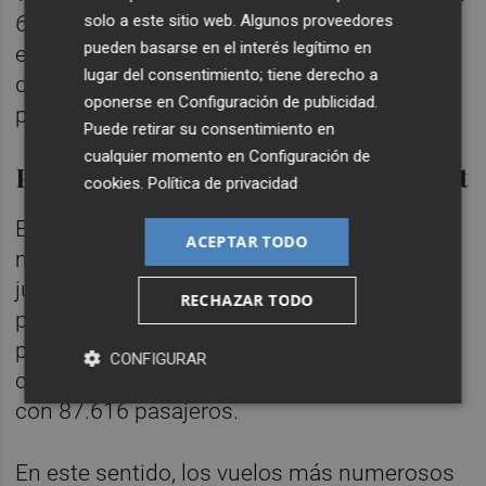
solo a este sitio web. Algunos proveedores
6,9%. En lo referente al dato acumulado, de
pueden basarse en el interés legítimo en
enero a julio se gestionaron 7.921 toneladas
lugar del consentimiento; tiene derecho a
de mercancías, un 6,8% más que el mismo
oponerse en
Configuración de publicidad
.
periodo del año anterior.
Puede retirar su consentimiento en
cualquier momento en
Configuración de
Países con más demanda en El Altet
cookies
.
Política de privacidad
En el aeropuerto alicantino, los países con
ACEPTAR TODO
más demanda de viajeros durante el mes de
julio fueron Reino Unido, con 688.592
RECHAZAR TODO
pasajeros; seguido de España, con 134.593
pasajeros; Noruega, con 111.190; Alemania,
CONFIGURAR
con 98.426; Holanda, con 96.272, y Suecia,
con 87.616 pasajeros.
En este sentido, los vuelos más numerosos