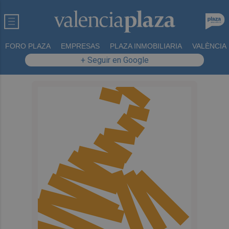
FORO PLAZA
EMPRESAS
PLAZA INMOBILIARIA
VALÈNCIA
+ Seguir en Google