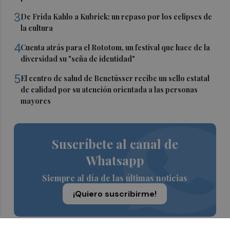
3
De Frida Kahlo a Kubrick: un repaso por los eclipses de
la cultura
4
Cuenta atrás para el Rototom, un festival que hace de la
diversidad su "seña de identidad"
5
El centro de salud de Benetússer recibe un sello estatal
de calidad por su atención orientada a las personas
mayores
Suscríbete al canal de
Whatsapp
Siempre al día de las últimas noticias
¡Quiero suscribirme!