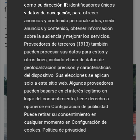
energéticas
. Un modelo con el que que la
como su dirección IP, identificadores únicos
firma busca democratizar el autoconsumo
y datos de navegación, para ofrecer
colectivo, es decir, aquel en el que un grupo
anuncios y contenido personalizados, medir
de consumidores se alimenta de energía
anuncios y contenido, obtener información
eléctrica que proviene de una única fuente
sobre la audiencia y mejorar los servicios.
que abastece a varios suministros.
Proveedores de terceros (1913)
también
pueden procesar sus datos para estos y
otros fines, incluido el uso de datos de
geolocalización precisos y características
del dispositivo. Sus elecciones se aplican
solo a este sitio web. Algunos proveedores
pueden basarse en el interés legítimo en
lugar del consentimiento; tiene derecho a
oponerse en
Configuración de publicidad
.
Puede retirar su consentimiento en
cualquier momento en
Configuración de
cookies
.
Política de privacidad