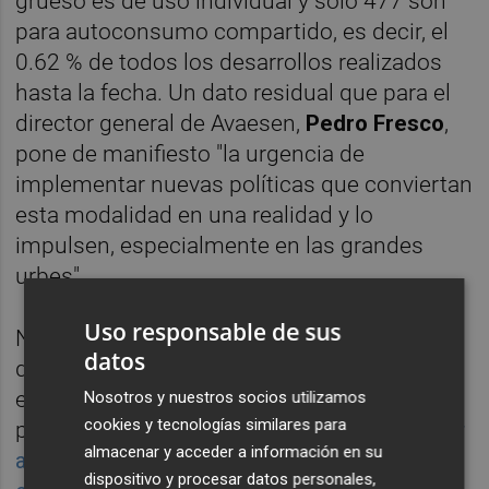
grueso es de uso individual y solo 477 son
para autoconsumo compartido, es decir, el
0.62 % de todos los desarrollos realizados
hasta la fecha. Un dato residual que para el
director general de Avaesen,
Pedro Fresco
,
pone de manifiesto "la urgencia de
implementar nuevas políticas que conviertan
esta modalidad en una realidad y lo
impulsen, especialmente en las grandes
urbes".
Uso responsable de sus
No obstante, existen empresas valencianas
datos
dedicadas a acelerar este modelo. Una de
ellas es
Aldea Energy
, cuyo objetivo
Nosotros y nuestros socios utilizamos
cookies y tecnologías similares para
para
este 2024 es triplicar el negocio y
llegar
almacenar y acceder a información en su
al desarrollo de cerca de 200 comunidades
dispositivo y procesar datos personales,