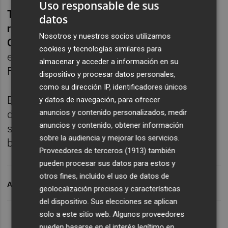
Uso responsable de sus
También mandaron las ganancias en el
datos
resto de principales plazas del Viejo
Nosotros y nuestros socios utilizamos
Continente
, aunque con menos fuerza que
cookies y tecnologías similares para
en el Ibex 35. Así, París ganó un 0,48%,
almacenar y acceder a información en su
Frankfurt un 0,41% y Londres 0,06%.
dispositivo y procesar datos personales,
como su dirección IP, identificadores únicos
En el mercado de deuda soberana, la prima
y datos de navegación, para ofrecer
anuncios y contenido personalizados, medir
de riesgo española se situaba al cierre de la
anuncios y contenido, obtener información
sesión por debajo de los 100 puntos
sobre la audiencia y mejorar los servicios.
básicos, con el rendimiento en el 1,004%.
Proveedores de terceros (1913)
también
pueden procesar sus datos para estos y
otros fines, incluido el uso de datos de
ARCHIVADO EN
BANCO POPUALR
IBEX 35
ÁNGEL RON
geolocalización precisos y características
del dispositivo. Sus elecciones se aplican
solo a este sitio web. Algunos proveedores
pueden basarse en el interés legítimo en