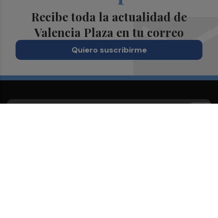
Recibe toda la actualidad de
Valencia Plaza en tu correo
Quiero suscribirme
Suscríbete al Boletín
Todos los días a primera hora en tu email
¡Quiero suscribirme!
Síguenos en redes
Valencia Plaza, desde cualquier medio