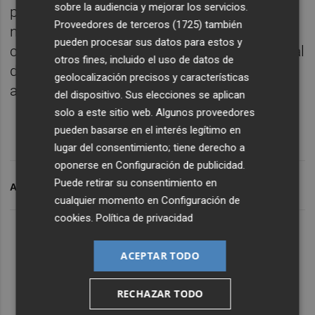
sobre la audiencia y mejorar los servicios.
proceso congresual, emplazándose a una
Proveedores de terceros (1725)
también
nueva reunión en dos semanas para decidir
pueden procesar sus datos para estos y
cuál será el futuro del VIII Congreso Nacional
otros fines, incluido el uso de datos de
del Bloc: o bien continúa adelante o bien se
geolocalización precisos y características
aplazará para después del verano.
del dispositivo. Sus elecciones se aplican
solo a este sitio web. Algunos proveedores
pueden basarse en el interés legítimo en
lugar del consentimiento; tiene derecho a
oponerse en
Configuración de publicidad
.
Puede retirar su consentimiento en
ARCHIVADO EN
VIII CONGRÉS BLOC
cualquier momento en
Configuración de
cookies
.
Política de privacidad
ACEPTAR TODO
RECHAZAR TODO