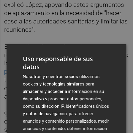
explicó López, apoyando estos argumentos
de aplazamiento en la necesidad de "hacer
caso a las autoridades sanitarias y limitar las
reuniones".
En esta línea, la presidenta de la COC
recordó que este sábado debía dar comienzo
Uso responsable de sus
la votación para escoger
un posible nombre
datos
para el partido
, una circunstancia que
Nosotros y nuestros socios utilizamos
también se aplaza al considerar que el actual
cookies y tecnologías similares para
contexto "no es el más adecuado para llevar
almacenar y acceder a información en su
a cabo esta votación".
dispositivo y procesar datos personales,
como su dirección IP, identificadores únicos
Con este escenario, el consenso alcanzado
y datos de navegación, para ofrecer
entre la COC y la Ejecutiva nacional del Bloc
anuncios y contenido personalizados, medir
anuncios y contenido, obtener información
se resolvió con un aplazamiento de todo el