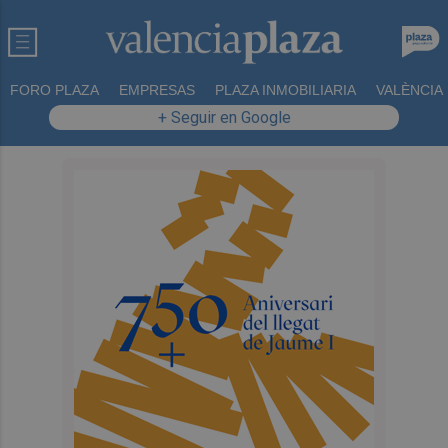
FORO PLAZA
EMPRESAS
PLAZA INMOBILIARIA
VALÈNCIA
+ Seguir en Google