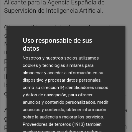
Alicante para la Agencia Española de
Supervisión de Inteligencia Artificial.
Otras medidas registradas por los socios
son acelerar la finalización del Corredor
Uso responsable de sus
Mediterráneo, que los PGE de 2023 incluyan
datos
inversiones de transporte equivalentes al
Nosotros y nuestros socios utilizamos
peso poblacional, ejecutar las inversiones
cookies y tecnologías similares para
necesarias en ferrocarriles posteriormente
almacenar y acceder a información en su
llevar a cabo la cesión de Renfe Cercanías a
dispositivo y procesar datos personales,
la Generalitat o que el Gobierno cumpla con
como su dirección IP, identificadores únicos
el pago del 50% del gasto de la dependencia.
y datos de navegación, para ofrecer
anuncios y contenido personalizados, medir
A nivel económico plantean que las ayudas a
anuncios y contenido, obtener información
sobre la audiencia y mejorar los servicios.
grandes empresas "no sean a fondo
Proveedores de terceros (1913)
también
perdido", sino que la inversión se traduzca en
pueden procesar sus datos para estos y