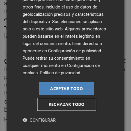
accionariado asumido por la Generalitat,
otros fines, incluido el uso de datos de
impulsar medidas para sectores
geolocalización precisos y características
estratégicos como el azulejo o continuar
del dispositivo. Sus elecciones se aplican
fomentando ayudas para reforzar la jornada
solo a este sitio web. Algunos proveedores
laboral de 32 horas.
pueden basarse en el interés legítimo en
lugar del consentimiento; tiene derecho a
oponerse en
Configuración de publicidad
.
En educación apuestan por avanzar en la
Puede retirar su consentimiento en
gratuidad 1-2 años con un aumento del bono
cualquier momento en
Configuración de
infantil no inferior al 15% actual, congelar los
cookies
.
Política de privacidad
precios del comedor escolar a pesar de la
inflación y desarrollar planes para mejorar
ACEPTAR TODO
las condiciones en zonas catastróficas. Y en
sanidad, aumentar y consolidar plantillas en
RECHAZAR TODO
base a las listas de espera e impulsar un
plan de acción de salud mental hasta 2026.
CONFIGURAR