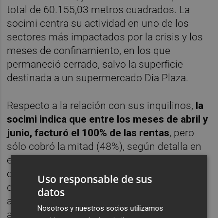
total de 60.155,03 metros cuadrados. La
socimi centra su actividad en uno de los
sectores más impactados por la crisis y los
meses de confinamiento, en los que
permaneció cerrado, salvo la superficie
destinada a un supermercado Dia Plaza.
Respecto a la relación con sus inquilinos,
la
socimi indica que entre los meses de abril y
junio, facturó el 100% de las rentas
, pero
sólo cobró la mitad (48%), según detalla en
el folleto explicativo de su salto al MAB. No
obstante, tras la reabrir el centro el pasado 8
Uso responsable de sus
de junio y retomar los inquilinos sus
datos
actividades, la compañía "espera" poder
Nosotros y nuestros socios utilizamos
alcanzar acuerdos con los arrendatarios