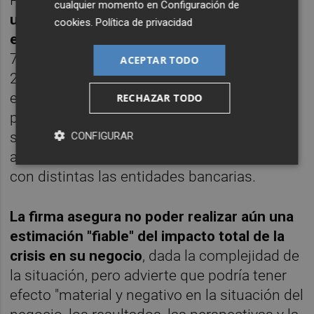
Por el momento,
asegura haber logrado ya
cualquier momento en
Configuración de
un acuerdo de este tipo con la firma que
cookies
.
Política de privacidad
explota la pista de 'karts',
bonificando un
70% la renta de los meses de abril a junio de
ACEPTAR TODO
2020, y un 30% la renta correspondiente
entre junio a septiembre de 2020. En
RECHAZAR TODO
paralelo, y para "garantizarse recursos
suficientes para su operación, la socimi
CONFIGURAR
asegura haber levantado nueva financiación
con distintas las entidades bancarias.
La firma asegura no poder realizar aún una
estimación "fiable" del impacto total de la
crisis en su negocio
, dada la complejidad de
la situación, pero advierte que podría tener
efecto "material y negativo en la situación del