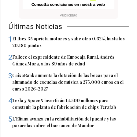
Últimas Noticias
1
El Ibex 35 aprieta motores y sube otro 0,62%, hasta los
20.180 puntos
2
Fallece el expresidente de Eurocaja Rural, Andrés
Gómez Mora, a los 89 años de edad
3
CaixaBank aumenta la dotación de las becas para el
alumnado de escuelas de música a 275.000 euros en el
curso 2026-2027
4
Tesla y SpaceX invertirán 14.500 millones para
construir la planta de fabricación de chips Terafab
5
L'Eliana avanza en la rehabilitación del puente y las
pasarelas sobre el barranco de Mandor