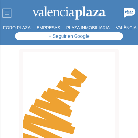
FORO PLAZA
EMPRESAS
PLAZA INMOBILIARIA
VALÈNCIA
+ Seguir en Google