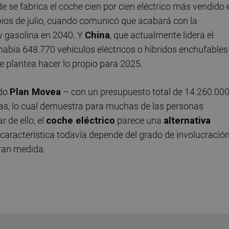
de se fabrica el coche cien por cien eléctrico más vendido 
pios de julio, cuando comunicó que acabará con la
y gasolina en 2040. Y
China
, que actualmente lidera el
había 648.770 vehículos eléctricos o híbridos enchufables
e plantea hacer lo propio para 2025.
ido
Plan Movea
– con un presupuesto total de 14.260.00
as, lo cual demuestra para muchas de las personas
r de ello, el
coche eléctrico
parece una
alternativa
característica todavía depende del grado de involucració
ran medida.