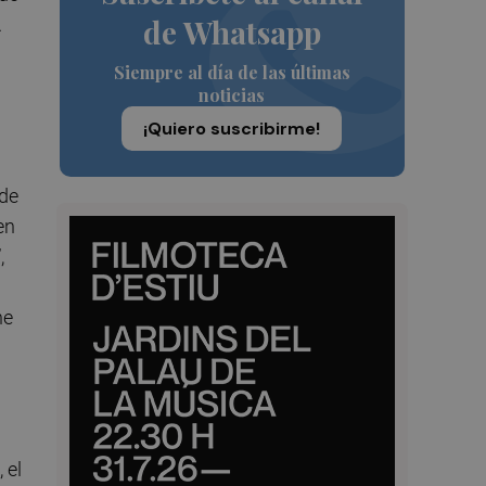
de Whatsapp
.
Siempre al día de las últimas
noticias
¡Quiero suscribirme!
 de
en
,
ne
 el