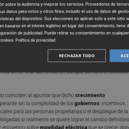
n sobre la audiencia y mejorar los servicios.
Proveedores de tercer
 fecha al fin de su fabricación en
diésel
y
gasolina
, c
s datos para estos y otros fines, incluido el uso de datos de geolo
rísticas del dispositivo. Sus elecciones se aplican solo a este sitio
 basarse en el interés legítimo en lugar del consentimiento; tiene 
e el manido concepto de
movilidad sostenible
pase
guración de publicidad
. Puede retirar su consentimiento en cualqu
 un futuro próximo. Y los datos también refuerzan dicha
cookies
.
Política de privacidad
borado por Bloomberg New Energy Finance (BNEF)
didos en el mundo serán eléctricos para 2040
y que
RECHAZAR TODO
ACE
lsados por motores de combustión. Es más: para entonc
encia del 67% de las ventas en Europa, del 58% en Estados
to coinciden al apuntar que dicho
crecimiento
perante sin la complicidad de los
gobiernos
. Incentivos
cales para las personas propietarias o el despliegue de la
ligadas si realmente se quiere lograr el cambio definitivo
er encuentro sobre
movilidad eléctrica
que se precie, do