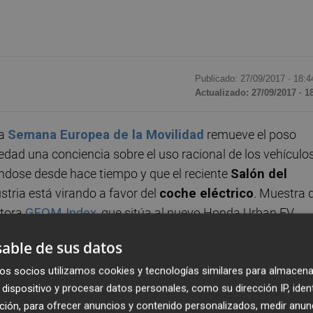
Publicado: 27/09/2017 ·
18:4
Actualizado: 27/09/2017 · 1
la
Semana Europea de la Movilidad
remueve el poso
iedad una conciencia sobre el uso racional de los vehículos
ndose desde hace tiempo y que el reciente
Salón del
stria está virando a favor del
coche eléctrico
. Muestra 
ltora
GEOM Index
, que sitúa al nuevo Honda Urban EV
nautas de España en la edición de 2017.
able de sus datos
mbién refuerza esta evolución. Porque incluso las marcas d
os socios utilizamos cookies y tecnologías similares para almacena
dispositivo y procesar datos personales, como su dirección IP, iden
omo Porsche o Bentley, han anunciado en pocas semanas
ción, para ofrecer anuncios y contenido personalizados, medir anun
icos
en el plazo de uno o dos años. Además, muchas otra