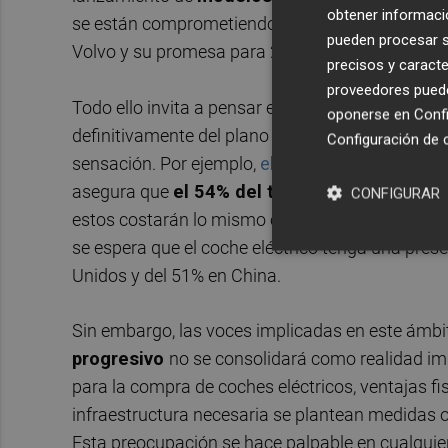
obtener informació
se están comprometiendo hasta el punto de poner
pueden procesar su
Volvo y su promesa para 2019.
precisos y caracte
proveedores pueden
Todo ello invita a pensar en la viabilidad de qu
oponerse en
Confi
definitivamente del plano teórico al práctico en
Configuración de 
sensación. Por ejemplo,
el último informe ela
asegura que
el 54% del total de coches ven
CONFIGURAR
estos costarán lo mismo o menos que los propu
se espera que el coche eléctrico tenga una pres
Unidos y del 51% en China.
Sin embargo, las voces implicadas en este ámbi
progresivo
no se consolidará como realidad im
para la compra de coches eléctricos, ventajas fis
infraestructura necesaria se plantean medidas ob
Esta preocupación se hace palpable en cualqui