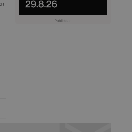
en
0
n