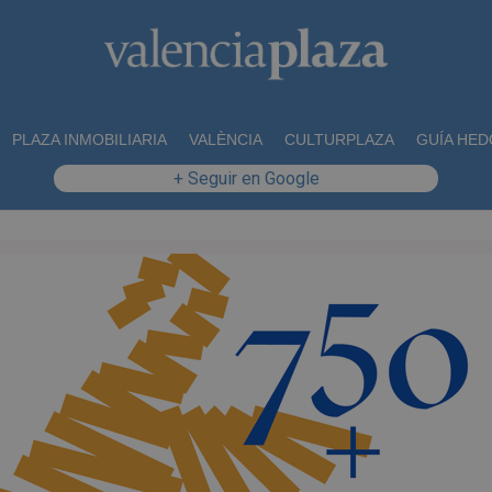
PLAZA INMOBILIARIA
VALÈNCIA
CULTURPLAZA
GUÍA HED
+ Seguir en Google