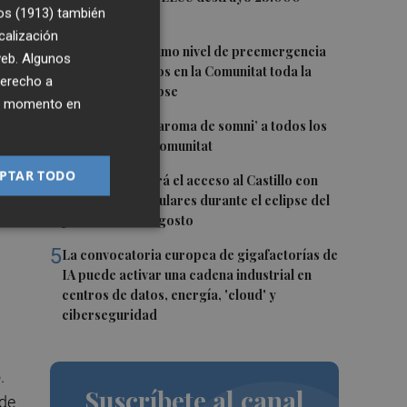
os (1913)
también
empleos en julio
omo
calización
2
Activado el máximo nivel de preemergencia
 web. Algunos
frente a incendios en la Comunitat toda la
derecho a
jornada del eclipse
ier momento en
3
Bétera lleva su ‘aroma de somni’ a todos los
rincones de la Comunitat
PTAR TODO
4
Xàtiva restringirá el acceso al Castillo con
es
vehículos particulares durante el eclipse del
próximo 12 de agosto
5
La convocatoria europea de gigafactorías de
IA puede activar una cadena industrial en
centros de datos, energía, 'cloud' y
ciberseguridad
.
Suscríbete al canal
nde