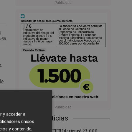
4
8:58
.
de
e
r y acceder a
Últimas Noticias
tificadores únicos
 el
cios y contenido,
1
s
La economía de EEUU destruyó 23.000