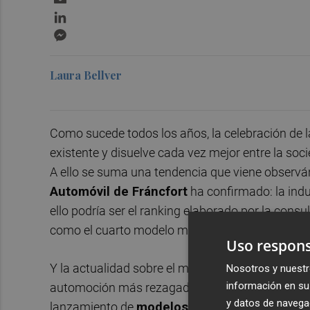
LinkedIn
Messenger
Laura Bellver
Como sucede todos los años, la celebración de 
existente y disuelve cada vez mejor entre la soc
A ello se suma una tendencia que viene observá
Automóvil de Fráncfort
ha confirmado: la indu
ello podría ser el ranking elaborado por la consu
como el cuarto modelo mejor valorado por inter
Uso respons
Y la actualidad sobre el motor, por su parte, ta
Nosotros y nuestr
información en su 
automoción más rezagadas en dicho sentido, c
y datos de navega
lanzamiento de
modelos cien por cien eléctr