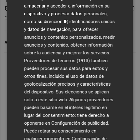
almacenar y acceder a información en su
Garrido
, cofundador de eShop Ventures, CEO
dispositivo y procesar datos personales,
de Vitamina K y presidente de Seuoyas.
como su dirección IP, identificadores únicos
y datos de navegación, para ofrecer
anuncios y contenido personalizados, medir
ARCHIVADO EN
CEU
anuncios y contenido, obtener información
sobre la audiencia y mejorar los servicios.
Proveedores de terceros (1913)
también
pueden procesar sus datos para estos y
otros fines, incluido el uso de datos de
geolocalización precisos y características
del dispositivo. Sus elecciones se aplican
solo a este sitio web. Algunos proveedores
pueden basarse en el interés legítimo en
lugar del consentimiento; tiene derecho a
oponerse en
Configuración de publicidad
.
Puede retirar su consentimiento en
cualquier momento en
Configuración de