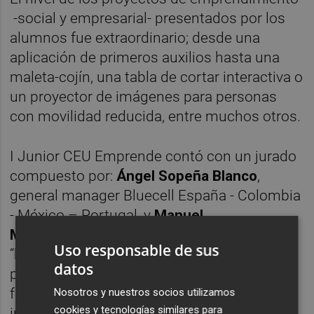
-social y empresarial- presentados por los
alumnos fue extraordinario; desde una
aplicación de primeros auxilios hasta una
maleta-cojín, una tabla de cortar interactiva o
un proyector de imágenes para personas
con movilidad reducida, entre muchos otros.
I Junior CEU Emprende contó con un jurado
compuesto por:
Ángel Sopeña Blanco
,
general manager Bluecell España - Colombia
- México – Portugal, y
Manuel
Morales,
dircom YPD, además de dos
Uso responsable de sus
“business angel” que “arroparán” los
datos
proyectos ganadores y que también
formaron parte del jurado:
Carlos Diez
,
Nosotros y nuestros socios utilizamos
cookies y tecnologías similares para
inversor y fundador de Icon Group y
Rafael