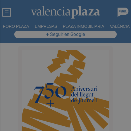
FORO PLAZA
EMPRESAS
PLAZA INMOBILIARIA
VALÈNCIA
+ Seguir en Google