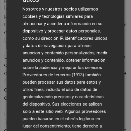
la estiba y el acuerdo de mediación que
Nosotros y nuestros socios utilizamos
propuso fue recogido en el desarrollo
cookies y tecnologías similares para
reglamentario del real decreto ley de reforma
almacenar y acceder a información en su
dispositivo y procesar datos personales,
del sector aprobado por el Congreso de los
como su dirección IP, identificadores únicos
Diputados el pasado 18 de mayo.
y datos de navegación, para ofrecer
anuncios y contenido personalizados, medir
La puesta en marcha del arbitraje obligatorio
anuncios y contenido, obtener información
como solución a la convocatoria de huelga
sobre la audiencia y mejorar los servicios.
de 24 horas indefinida de los trabajadores de
Proveedores de terceros (1913)
también
Eulen Seguridad de El Prat fue acordada por
pueden procesar sus datos para estos y
el Consejo de Ministros el pasado miércoles
otros fines, incluido el uso de datos de
en una reunión extraordinaria.
geolocalización precisos y características
del dispositivo. Sus elecciones se aplican
solo a este sitio web. Algunos proveedores
El Gobierno recurrió a esta medida tras el
pueden basarse en el interés legítimo en
fracaso de las negociaciones entre la
lugar del consentimiento; tiene derecho a
empresa y los trabajadores y de la mediación