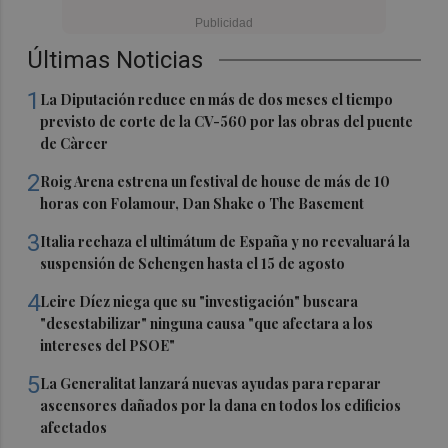
Últimas Noticias
1
La Diputación reduce en más de dos meses el tiempo
previsto de corte de la CV-560 por las obras del puente
de Càrcer
2
Roig Arena estrena un festival de house de más de 10
horas con Folamour, Dan Shake o The Basement
3
Italia rechaza el ultimátum de España y no reevaluará la
suspensión de Schengen hasta el 15 de agosto
4
Leire Díez niega que su "investigación" buscara
"desestabilizar" ninguna causa "que afectara a los
intereses del PSOE"
5
La Generalitat lanzará nuevas ayudas para reparar
ascensores dañados por la dana en todos los edificios
afectados