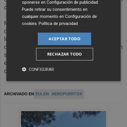
oponerse en
Configuración de publicidad
.
de la Generalitat.
Puede retirar su consentimiento en
cualquier momento en
Configuración de
Marcos Peña dispone ahora de un plazo de
cookies
.
Política de privacidad
diez días para redactar el laudo, y el próximo
lunes está previsto que se ponga en
ACEPTAR TODO
contacto con las partes para que le trasladen
RECHAZAR TODO
sus posiciones, que deberá reflejar en
equidad en el laudo, de obligado
CONFIGURAR
cumplimiento.
.
ARCHIVADO EN
EULEN
AEROPUERTOS