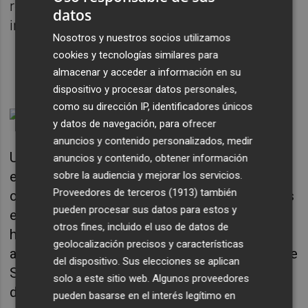
recientemente en los consejos
datos
intercomarcales del partido.
Nosotros y nuestros socios utilizamos
cookies y tecnologías similares para
almacenar y acceder a información en su
dispositivo y procesar datos personales,
como su dirección IP, identificadores únicos
y datos de navegación, para ofrecer
anuncios y contenido personalizados, medir
Una de las cuestiones que se han abordado
anuncios y contenido, obtener información
es también la necesidad de establecer un
sobre la audiencia y mejorar los servicios.
Proveedores de terceros (1913)
también
confinamiento domiciliario como medida más
pueden procesar sus datos para estos y
eficaz para contener el número de contagios,
otros fines, incluido el uso de datos de
hospitalizaciones y fallecimientos. En este
geolocalización precisos y características
análisis han participado miembros del Área de
del dispositivo. Sus elecciones se aplican
Sanidad de Podem, "profesionales sanitarios
solo a este sitio web. Algunos proveedores
de primera línea que elaboraron la propuesta
pueden basarse en el interés legítimo en