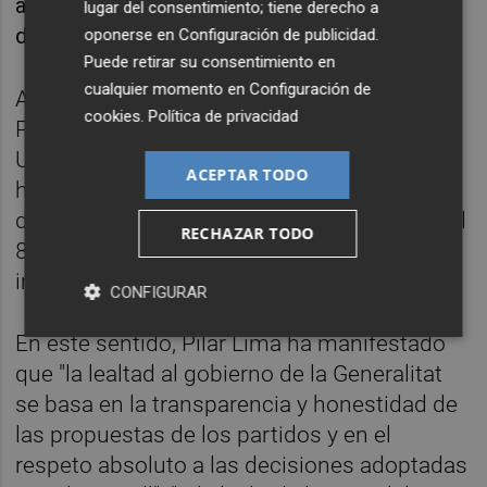
adoptada por el partido de confinamiento
lugar del consentimiento; tiene derecho a
domiciliario".
oponerse en
Configuración de publicidad
.
Puede retirar su consentimiento en
cualquier momento en
Configuración de
Además, tras una reunión el viernes entre
cookies
.
Política de privacidad
Pilar Lima y la consellera de Sanidad
Universal,
Ana Barceló
, la formación morada
ACEPTAR TODO
ha valorado como "muy positiva" la gestión
de la administración de las vacunas, más del
RECHAZAR TODO
85% de las disponibles, y de las medidas
implementadas por la Conselleria.
CONFIGURAR
En este sentido, Pilar Lima ha manifestado
que "la lealtad al gobierno de la Generalitat
se basa en la transparencia y honestidad de
las propuestas de los partidos y en el
respeto absoluto a las decisiones adoptadas