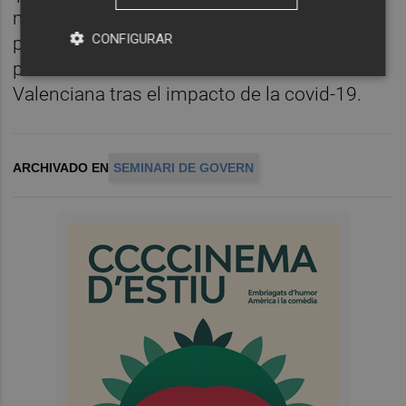
más, el objeto de la reunión irá dirigida
CONFIGURAR
precisamente a trazar objetivos semestrales
para la reconstrucción de la Comunitat
Valenciana tras el impacto de la covid-19.
ARCHIVADO EN
SEMINARI DE GOVERN