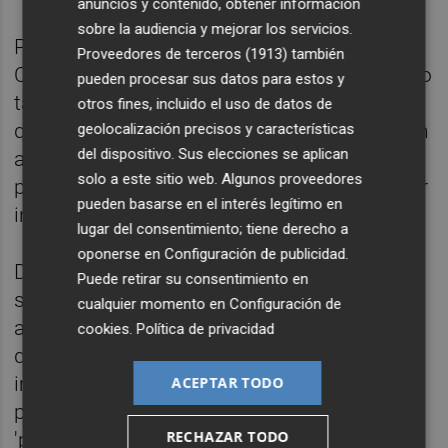
anuncios y contenido, obtener información
sobre la audiencia y mejorar los servicios.
Por su parte, el vicepresidente segundo del
Proveedores de terceros (1913)
también
Consell,
Rubén Martínez Dalmau
y su equipo
pueden procesar sus datos para estos y
también se habían mostrado dispuestos a
otros fines, incluido el uso de datos de
que tuviera lugar esta cita, si bien admitieron
geolocalización precisos y características
del dispositivo. Sus elecciones se aplican
a este diario que el encuentro podía
solo a este sitio web. Algunos proveedores
posponerse al mes de septiembre sin mayor
pueden basarse en el interés legítimo en
incidencia.
lugar del consentimiento; tiene derecho a
oponerse en
Configuración de publicidad
.
De esta manera, todo apunta a que no habrá
Puede retirar su consentimiento en
seminario en julio y que en septiembre se
cualquier momento en
Configuración de
adoptará una nueva fórmula del encuentro
cookies
.
Política de privacidad
que, posiblemente y si el coronavirus no lo
impide, se concentre en una sola jornada
ACEPTAR TODO
para evitar la convivencia prolongada de los
RECHAZAR TODO
'pesos pesados' del Gobierno valenciano. Es