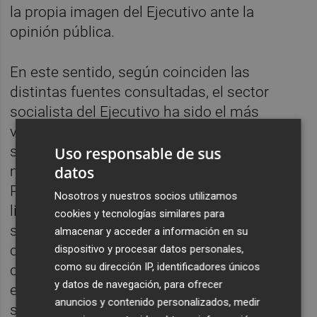
la propia imagen del Ejecutivo ante la
opinión pública.
En este sentido, según coinciden las
distintas fuentes consultadas, el sector
socialista del Ejecutivo ha sido el más
vehemente a la hora de oponerse a un
seminario en estas fechas. Más proclives se
Uso responsable de sus
datos
mostraban a esta opción en Compromís y
Podem. De hecho, el departamento que
Nosotros y nuestros socios utilizamos
lidera
Mónica Oltra
celebró el pasado fin de
cookies y tecnologías similares para
semana una convivencia de estas
almacenar y acceder a información en su
características con miembros de su
dispositivo y procesar datos personales,
como su dirección IP, identificadores únicos
conselleria para hacer balance de su gestión
y datos de navegación, para ofrecer
en los últimos meses y programar el
anuncios y contenido personalizados, medir
siguiente semestre.