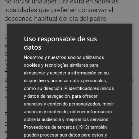
no forzar una apertura extra en aquellas
localidades que prefieran conservar el
descanso habitual del día del padre.
La medida todavía no ha sido aprobada pero
Uso responsable de sus
ya se ha alcanzado un acuerdo para sacarla
datos
adelante. Además, la Dirección General de
Nosotros y nuestros socios utilizamos
Comercio estudia modificar la ley para que
cookies y tecnologías similares para
ésta contemple de forma automática
almacenar y acceder a información en su
ampliar el periodo de liberalización al sábado
dispositivo y procesar datos personales,
previo al Domingo de Ramos cuando este
como su dirección IP, identificadores únicos
y datos de navegación, para ofrecer
sea festivo.
anuncios y contenido personalizados, medir
anuncios y contenido, obtener información
Fuentes de la dirección general de comercio
sobre la audiencia y mejorar los servicios.
añaden que esta peculiaridad no se solventó
Proveedores de terceros (1913)
también
en el Observatorio del Comercio de la
pueden procesar sus datos para estos y