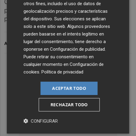
Comunitat en el que se pactaron los días
otros fines, incluido el uso de datos de
porque no se puso sobre la mesa el
geolocalización precisos y características
problema.
del dispositivo. Sus elecciones se aplican
solo a este sitio web. Algunos proveedores
pueden basarse en el interés legítimo en
lugar del consentimiento; tiene derecho a
ARCHIVADO EN
HORARIOS
oponerse en
Configuración de publicidad
.
Puede retirar su consentimiento en
cualquier momento en
Configuración de
cookies
.
Política de privacidad
ACEPTAR TODO
RECHAZAR TODO
CONFIGURAR